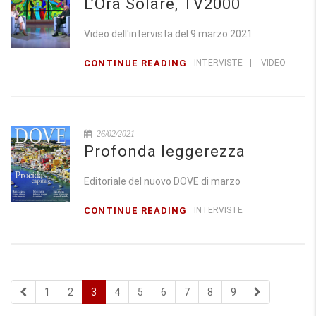
L’Ora Solare, TV2000
Video dell'intervista del 9 marzo 2021
CONTINUE READING
INTERVISTE
|
VIDEO
26/02/2021
Profonda leggerezza
Editoriale del nuovo DOVE di marzo
CONTINUE READING
INTERVISTE
1
2
3
4
5
6
7
8
9