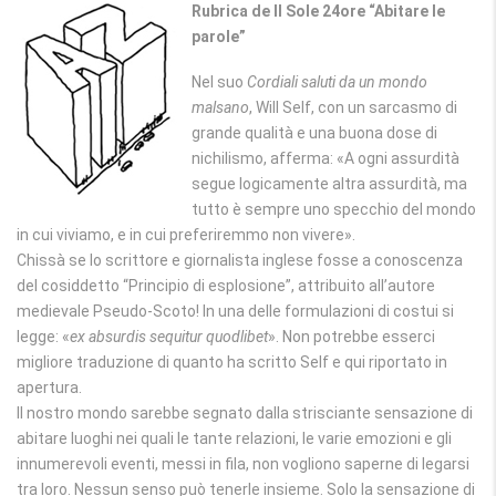
Rubrica de Il Sole 24ore “Abitare le
parole”
Nel suo
Cordiali saluti da un mondo
malsano
, Will Self, con un sarcasmo di
grande qualità e una buona dose di
nichilismo, afferma: «A ogni assurdità
segue logicamente altra assurdità, ma
tutto è sempre uno specchio del mondo
in cui viviamo, e in cui preferiremmo non vivere».
Chissà se lo scrittore e giornalista inglese fosse a conoscenza
del cosiddetto “Principio di esplosione”, attribuito all’autore
medievale Pseudo-Scoto! In una delle formulazioni di costui si
legge: «
ex absurdis sequitur quodlibet
». Non potrebbe esserci
migliore traduzione di quanto ha scritto Self e qui riportato in
apertura.
Il nostro mondo sarebbe segnato dalla strisciante sensazione di
abitare luoghi nei quali le tante relazioni, le varie emozioni e gli
innumerevoli eventi, messi in fila, non vogliono saperne di legarsi
tra loro. Nessun senso può tenerle insieme. Solo la sensazione di