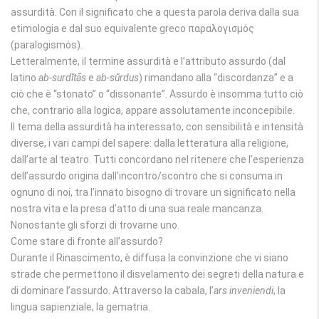
assurdità. Con il significato che a questa parola deriva dalla sua
etimologia e dal suo equivalente greco παραλoγισμός
(paralogismόs).
Letteralmente, il termine assurdità e l’attributo assurdo (dal
latino
ab-surdĭtās
e
ab-sŭrdus
) rimandano alla “discordanza” e a
ciò che è “stonato” o “dissonante”. Assurdo è insomma tutto ciò
che, contrario alla logica, appare assolutamente inconcepibile.
Il tema della assurdità ha interessato, con sensibilità e intensità
diverse, i vari campi del sapere: dalla letteratura alla religione,
dall’arte al teatro. Tutti concordano nel ritenere che l’esperienza
dell’assurdo origina dall’incontro/scontro che si consuma in
ognuno di noi, tra l’innato bisogno di trovare un significato nella
nostra vita e la presa d’atto di una sua reale mancanza.
Nonostante gli sforzi di trovarne uno.
Come stare di fronte all’assurdo?
Durante il Rinascimento, è diffusa la convinzione che vi siano
strade che permettono il disvelamento dei segreti della natura e
di dominare l’assurdo. Attraverso la cabala, l’
ars inveniendi
, la
lingua sapienziale, la gematria.