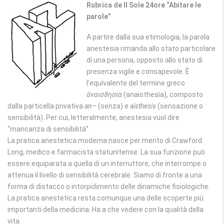
Rubrica de Il Sole 24ore “Abitare le
parole”
A partire dalla sua etimologia, la parola
anestesia rimanda allo stato particolare
di una persona, opposto allo stato di
presenza vigile e consapevole. È
l’equivalente del termine greco
ἀναισϑησία
(anaisthesìa), composto
dalla particella privativa
an
– (senza) e
aìsthesis
(sensazione o
sensibilità). Per cui, letteralmente, anestesia vuol dire
“mancanza di sensibilità”.
La pratica anestetica moderna nasce per merito di Crawford
Long, medico e farmacista statunitense. La sua funzione può
essere equiparata a quella di un interruttore, che interrompe o
attenua il livello di sensibilità cerebrale. Siamo di fronte a una
forma di distacco o intorpidimento delle dinamiche fisiologiche.
La pratica anestetica resta comunque una delle scoperte più
importanti della medicina. Ha a che vedere con la qualità della
vita.