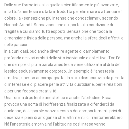
Dalle sue forme iniziali a quelle scientificamente più avanzate,
infatti, l’anestesia è stata introdotta per eliminare o attenuare il
dolore, la «sensazione più intensa che conosciamo», secondo
Hannah Arendt. Sensazione che ci riporta alla condizione di
fragilità a cui siamo tutti esposti. Sensazione che tocca la
dimensione fisica della persona, ma anche la sfera degli affetti e
delle passioni.
In alcuni casi, può anche divenire agente di cambiamento
profondo nei vari ambiti della vita individuale e collettiva. Tant’è
che sempre di più la parola anestesia viene utilizzata al di là del
lessico esclusivamente corporeo. Un esempio è l’anestesia
emotiva, spesso accompagnata da stati dissociativi o da perdita
di interesse e di piacere per le attività quotidiane, per le relazioni
o per una feconda creatività.
Una forma di potente anestetico è anche l’abitudine. Essa
provoca una sorta di indifferenza finalizzata a difenderci da
qualcosa, dalle parole senza senso o dai comportamenti privi di
decenza e pieni di arroganza che, altrimenti, ci frantumerebbero.
Né l’anestesia emotiva né l’abitudine così intesa vanno