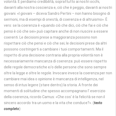
volontà. E perdiamo credibilità, soprattutto ai nostri occhi,
davanti alla nostra coscienza e, ciò che è peggio, davanti ai nostri
giovani. «I giovani – diceva Sandro Pertini – non hanno bisogno di
sermoni, ma di esempi di onestà, di coerenza e di altruismo». È
vero: se la coerenza è «quando ciò che dici, ciò che fai e ciò che
pensi è ciò che sei» può capitare anche di non riuscire a essere
coerenti. Le decisioni prese a maggioranza possono non
rispettare ciò che pensi e ciò che sei; le decisioni prese da altri
possono costringerti a cambiare i tuoi comportamenti. Ma il
rispetto di una decisione contraria alla propria volontà non è
necessariamente mancanza di coerenza: può essere rispetto
delle regole democratiche e/o delle persone che sono sempre
oltre la legge e oltre le regole. Invocare invece la coerenza per non
cambiare mai idea o opinione è mancanza di intelligenza, nel
senso di intus legere (stare dentro) la storia. A fronte dei
momenti di solitudine che spesso accompagnano l’ esercizio
della coerenza, ricordo Camus: «Che cos’ è la felicità se non il
sincero accordo tra un uomo e la vita che conduce?». (
testo
completo
)