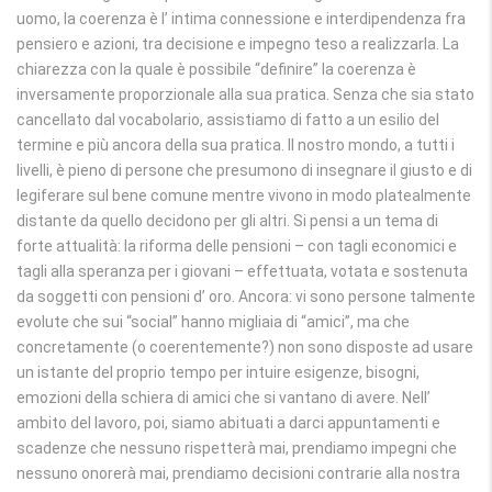
uomo, la coerenza è l’ intima connessione e interdipendenza fra
pensiero e azioni, tra decisione e impegno teso a realizzarla. La
chiarezza con la quale è possibile “definire” la coerenza è
inversamente proporzionale alla sua pratica. Senza che sia stato
cancellato dal vocabolario, assistiamo di fatto a un esilio del
termine e più ancora della sua pratica. Il nostro mondo, a tutti i
livelli, è pieno di persone che presumono di insegnare il giusto e di
legiferare sul bene comune mentre vivono in modo platealmente
distante da quello decidono per gli altri. Si pensi a un tema di
forte attualità: la riforma delle pensioni – con tagli economici e
tagli alla speranza per i giovani – effettuata, votata e sostenuta
da soggetti con pensioni d’ oro. Ancora: vi sono persone talmente
evolute che sui “social” hanno migliaia di “amici”, ma che
concretamente (o coerentemente?) non sono disposte ad usare
un istante del proprio tempo per intuire esigenze, bisogni,
emozioni della schiera di amici che si vantano di avere. Nell’
ambito del lavoro, poi, siamo abituati a darci appuntamenti e
scadenze che nessuno rispetterà mai, prendiamo impegni che
nessuno onorerà mai, prendiamo decisioni contrarie alla nostra