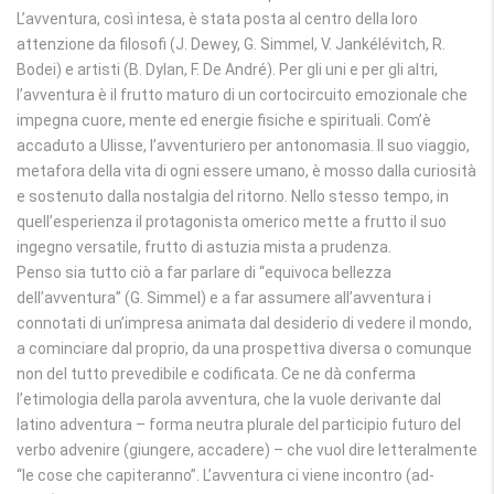
L’avventura, così intesa, è stata posta al centro della loro
attenzione da filosofi (J. Dewey, G. Simmel, V. Jankélévitch, R.
Bodei) e artisti (B. Dylan, F. De André). Per gli uni e per gli altri,
l’avventura è il frutto maturo di un cortocircuito emozionale che
impegna cuore, mente ed energie fisiche e spirituali. Com’è
accaduto a Ulisse, l’avventuriero per antonomasia. Il suo viaggio,
metafora della vita di ogni essere umano, è mosso dalla curiosità
e sostenuto dalla nostalgia del ritorno. Nello stesso tempo, in
quell’esperienza il protagonista omerico mette a frutto il suo
ingegno versatile, frutto di astuzia mista a prudenza.
Penso sia tutto ciò a far parlare di “equivoca bellezza
dell’avventura” (G. Simmel) e a far assumere all’avventura i
connotati di un’impresa animata dal desiderio di vedere il mondo,
a cominciare dal proprio, da una prospettiva diversa o comunque
non del tutto prevedibile e codificata. Ce ne dà conferma
l’etimologia della parola avventura, che la vuole derivante dal
latino adventura – forma neutra plurale del participio futuro del
verbo advenire (giungere, accadere) – che vuol dire letteralmente
“le cose che capiteranno”. L’avventura ci viene incontro (ad-