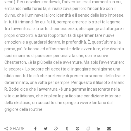
venit). Per i cavalieri medievali, l’adventus era il momento in cui,
entrando nella foresta, si realizzava per loro l’incontro con il
divino, che illuminava la loro identità e il senso delle loro imprese.
In tutti i rimandi fin qui fatti, sempre emerge lo stretto legame
tra l’avventura e la sete di conoscenza, che spinge ad allargare i
propri orizzonti, a darsi l’opportunità di sperimentare nuove
emozioni e a guardarsi dentro, in profondità. È, quest’ultima, la
prima, più faticosa ed affascinante delle avventure, che diventa
così sinonimo di passione per una vita che, come scrive
Chesterton, «è la più bella delle avventure. Ma solo l’avventuriero
lo scopre». Lo scopre chi accetta di ingaggiare ogni giorno una
sfida con tutto ciò che pretende di presentarsi come definitivo e
determinato, una volta per sempre. Per questo il filosofo italiano
R. Bodei dice che l’avventura «è una gemma incastonata nella
vita quotidiana», che implica la particolare condizione interiore
della ekstasis, un sussulto che spinge a vivere lontano dal
grigiore della routine
SHARE