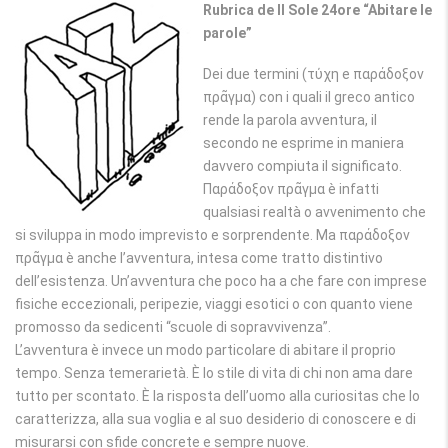
Rubrica de Il Sole 24ore “Abitare le
parole”
Dei due termini (τύχη e παράδοξον
πρᾶγμα) con i quali il greco antico
rende la parola avventura, il
secondo ne esprime in maniera
davvero compiuta il significato.
Παράδοξον πρᾶγμα è infatti
qualsiasi realtà o avvenimento che
si sviluppa in modo imprevisto e sorprendente. Ma παράδοξον
πρᾶγμα è anche l’avventura, intesa come tratto distintivo
dell’esistenza. Un’avventura che poco ha a che fare con imprese
fisiche eccezionali, peripezie, viaggi esotici o con quanto viene
promosso da sedicenti “scuole di sopravvivenza”.
L’avventura è invece un modo particolare di abitare il proprio
tempo. Senza temerarietà. È lo stile di vita di chi non ama dare
tutto per scontato. È la risposta dell’uomo alla curiositas che lo
caratterizza, alla sua voglia e al suo desiderio di conoscere e di
misurarsi con sfide concrete e sempre nuove.