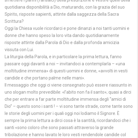
smettere i panni (farisaici) della presunzione e vestire quelli della
quotidiana disponibilità a Dio, maturando, con la grazia del suo
Spirito, risposte sapienti, attinte dalla saggezza della Sacra
Scrittura?
Oggi la Chiesa vuole ricordarci e pone dinanzi a noi tanti uomini e
donne che hanno speso la loro vita dando quotidianamente
risposte attinte dalla Parola di Dio e dalla profonda amicizia
vissuta con Lui.
La liturgia della Parola, e in particolare la prima lettura, fanno
passare oggi davanti a noi – invitandoci a contemplarla – «una
moltitudine immensa» di questi uomini e donne, «avvolti in vesti
candide e che portano palme nelle mani».
Il messaggio che oggi ci viene consegnato può essere riassunto in
uno slogan molto prevedibile: «l’abito non fa il santo»; quasi a dirci
che per entrare a far parte moltitudine immensa degli “amici di
Dio” – questo sono i santi ! – vi sono tante strade, come tante sono
le storie degli uomini per i quali oggi noi lodiamo il Signore. È
sempre la prima lettura a dirci cosa è la santità, ricordandoci che i
santi «sono coloro che sono passati attraverso la grande
tribolazione e hanno lavato le loro vesti rendendole candide col