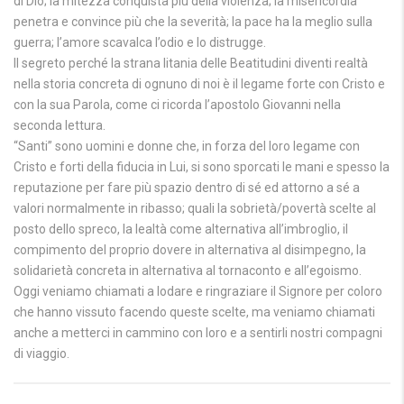
di Dio; la mitezza conquista più della violenza; la misericordia
penetra e convince più che la severità; la pace ha la meglio sulla
guerra; l’amore scavalca l’odio e lo distrugge.
Il segreto perché la strana litania delle Beatitudini diventi realtà
nella storia concreta di ognuno di noi è il legame forte con Cristo e
con la sua Parola, come ci ricorda l’apostolo Giovanni nella
seconda lettura.
“Santi” sono uomini e donne che, in forza del loro legame con
Cristo e forti della fiducia in Lui, si sono sporcati le mani e spesso la
reputazione per fare più spazio dentro di sé ed attorno a sé a
valori normalmente in ribasso; quali la sobrietà/povertà scelte al
posto dello spreco, la lealtà come alternativa all’imbroglio, il
compimento del proprio dovere in alternativa al disimpegno, la
solidarietà concreta in alternativa al tornaconto e all’egoismo.
Oggi veniamo chiamati a lodare e ringraziare il Signore per coloro
che hanno vissuto facendo queste scelte, ma veniamo chiamati
anche a metterci in cammino con loro e a sentirli nostri compagni
di viaggio.