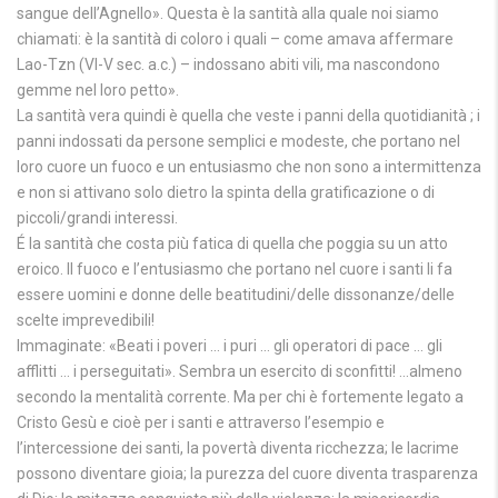
sangue dell’Agnello». Questa è la santità alla quale noi siamo
chiamati: è la santità di coloro i quali – come amava affermare
Lao-Tzn (VI-V sec. a.c.) – indossano abiti vili, ma nascondono
gemme nel loro petto».
La santità vera quindi è quella che veste i panni della quotidianità ; i
panni indossati da persone semplici e modeste, che portano nel
loro cuore un fuoco e un entusiasmo che non sono a intermittenza
e non si attivano solo dietro la spinta della gratificazione o di
piccoli/grandi interessi.
É la santità che costa più fatica di quella che poggia su un atto
eroico. Il fuoco e l’entusiasmo che portano nel cuore i santi li fa
essere uomini e donne delle beatitudini/delle dissonanze/delle
scelte imprevedibili!
Immaginate: «Beati i poveri … i puri … gli operatori di pace … gli
afflitti … i perseguitati». Sembra un esercito di sconfitti! …almeno
secondo la mentalità corrente. Ma per chi è fortemente legato a
Cristo Gesù e cioè per i santi e attraverso l’esempio e
l’intercessione dei santi, la povertà diventa ricchezza; le lacrime
possono diventare gioia; la purezza del cuore diventa trasparenza