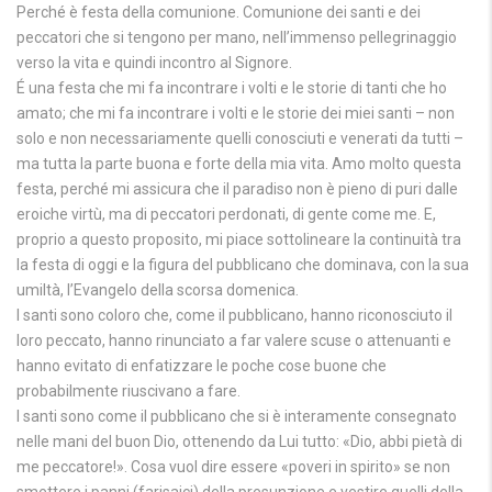
Perché è festa della comunione. Comunione dei santi e dei
peccatori che si tengono per mano, nell’immenso pellegrinaggio
verso la vita e quindi incontro al Signore.
É una festa che mi fa incontrare i volti e le storie di tanti che ho
amato; che mi fa incontrare i volti e le storie dei miei santi – non
solo e non necessariamente quelli conosciuti e venerati da tutti –
ma tutta la parte buona e forte della mia vita. Amo molto questa
festa, perché mi assicura che il paradiso non è pieno di puri dalle
eroiche virtù, ma di peccatori perdonati, di gente come me. E,
proprio a questo proposito, mi piace sottolineare la continuità tra
la festa di oggi e la figura del pubblicano che dominava, con la sua
umiltà, l’Evangelo della scorsa domenica.
I santi sono coloro che, come il pubblicano, hanno riconosciuto il
loro peccato, hanno rinunciato a far valere scuse o attenuanti e
hanno evitato di enfatizzare le poche cose buone che
probabilmente riuscivano a fare.
I santi sono come il pubblicano che si è interamente consegnato
nelle mani del buon Dio, ottenendo da Lui tutto: «Dio, abbi pietà di
me peccatore!». Cosa vuol dire essere «poveri in spirito» se non