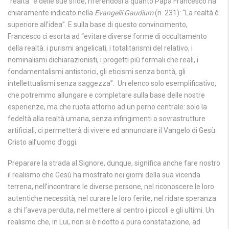
“realtà” e delle sue sfide, riferendosi a quanto Papa Francesco ha
chiaramente indicato nella
Evangelii Gaudium
(n. 231): “La realtà è
superiore all’idea”. E sulla base di questo convincimento,
Francesco ci esorta ad “evitare diverse forme di occultamento
della realtà: i purismi angelicati, i totalitarismi del relativo, i
nominalismi dichiarazionisti, i progetti più formali che reali, i
fondamentalismi antistorici, gli eticismi senza bontà, gli
intellettualismi senza saggezza”. Un elenco solo esemplificativo,
che potremmo allungare e completare sulla base delle nostre
esperienze, ma che ruota attorno ad un perno centrale: solo la
fedeltà alla realtà umana, senza infingimenti o sovrastrutture
artificiali, ci permetterà di vivere ed annunciare il Vangelo di Gesù
Cristo all’uomo d’oggi.
Preparare la strada al Signore, dunque, significa anche fare nostro
il realismo che Gesù ha mostrato nei giorni della sua vicenda
terrena, nell’incontrare le diverse persone, nel riconoscere le loro
autentiche necessità, nel curare le loro ferite, nel ridare speranza
a chi l’aveva perduta, nel mettere al centro i piccoli e gli ultimi. Un
realismo che, in Lui, non si è ridotto a pura constatazione, ad