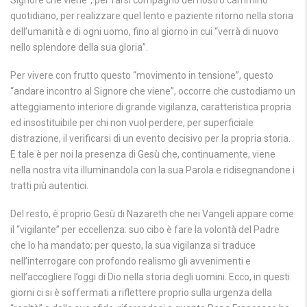
Signore che viene”, per farsi compagno del nostro cammino
quotidiano, per realizzare quel lento e paziente ritorno nella storia
dell’umanità e di ogni uomo, fino al giorno in cui “verrà di nuovo
nello splendore della sua gloria”.
Per vivere con frutto questo “movimento in tensione”, questo
“andare incontro al Signore che viene”, occorre che custodiamo un
atteggiamento interiore di grande vigilanza, caratteristica propria
ed insostituibile per chi non vuol perdere, per superficiale
distrazione, il verificarsi di un evento decisivo per la propria storia.
E tale è per noi la presenza di Gesù che, continuamente, viene
nella nostra vita illuminandola con la sua Parola e ridisegnandone i
tratti più autentici.
Del resto, è proprio Gesù di Nazareth che nei Vangeli appare come
il “vigilante” per eccellenza: suo cibo è fare la volontà del Padre
che lo ha mandato; per questo, la sua vigilanza si traduce
nell’interrogare con profondo realismo gli avvenimenti e
nell’accogliere l’oggi di Dio nella storia degli uomini. Ecco, in questi
giorni ci si è soffermati a riflettere proprio sulla urgenza della