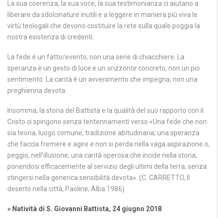
La sua coerenza, la sua voce, la sua testimonianza ci aiutano a
liberare da sdolcinature inutili e a leggere in maniera più viva le
virtù teologali che devono costituire la rete sulla quale poggia la
nostra esistenza di credenti.
La fede è un fatto/evento, non una serie di chiacchiere. La
speranza è un gesto di luce e un orizzonte concreto, non un pio
sentimento. La carità è un avvenimento che impegna, non una
preghierina devota.
Insomma, la storia del Battista e la qualità del suo rapporto con il
Cristo ci spingono senza tentennamenti verso «Una fede che non
sia teoria, luogo comune, tradizione abitudinaria; una speranza
che faccia fremere e agire e non si perda nella vaga aspirazione o,
peggio, nell’illusione; una carità operosa che incide nella storia,
ponendosi efficacemente al servizio degli ultimi della terra, senza
stingersi nella generica sensibilità devota». (C. CARRETTO, Il
deserto nella città, Paoline, Alba 1986)
» Natività di S. Giovanni Battista, 24 giugno 2018