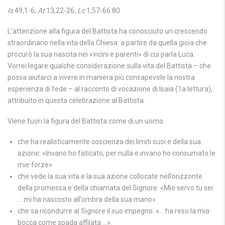
Is
49,1-6;
At
13,22-26;
Lc
1,57-66.80
L’attenzione alla figura del Battista ha conosciuto un crescendo
straordinario nella vita della Chiesa: a partire da quella gioia che
procurò la sua nascita nei «vicini e parenti» di cui parla Luca.
Vorrei legare qualche considerazione sulla vita del Battista – che
possa aiutarci a vivere in maniera più consapevole la nostra
esperienza di fede – al racconto di vocazione di Isaia (1a lettura),
attribuito in questa celebrazione al Battista.
Viene fuori la figura del Battista come di un uomo
che ha realisticamente coscienza dei limiti suoi e della sua
azione: «Invano ho faticato, per nulla e invano ho consumato le
mie forze»
che vede la sua vita e la sua azione collocate nell’orizzonte
della promessa e della chiamata del Signore: «Mio servo tu sei
… mi ha nascosto all’ombra della sua mano»
che sa ricondurre al Signore il suo impegno: «… ha reso la mia
bocca come spada affilata …».