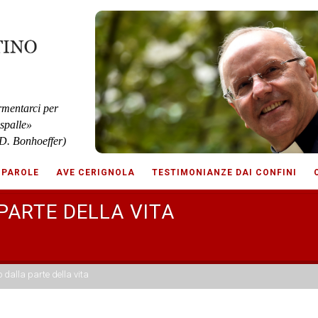
rmentarci per
 spalle»
D. Bonhoeffer)
 PAROLE
AVE CERIGNOLA
TESTIMONIANZE DAI CONFINI
PARTE DELLA VITA
o dalla parte della vita