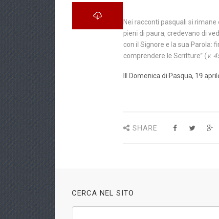
Nei racconti pasquali si rimane c
pieni di paura, credevano di ve
con il Signore e la sua Parola:
comprendere le Scritture” (
v. 4
III Domenica di Pasqua, 19 apri
SHARE
CERCA NEL SITO