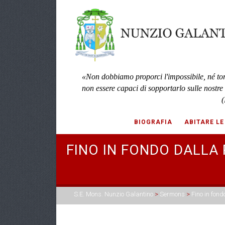
«Non dobbiamo proporci l'impossibile, né to
non essere capaci di sopportarlo sulle nostre
(
BIOGRAFIA
ABITARE LE
FINO IN FONDO DALLA 
S.E. Mons. Nunzio Galantino
>
Sermons
>
Fino in fond