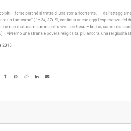
olpiti – forse perché si tratta di una storia ricorrente… – dall’atteggiame
dere un fantasma” (
Lc 24, 37
). Sì, continua anche oggi l’esperienza del du
 finché non maturiamo un incontro vivo con Gesù – finché, come i discepol
5
) – vivremo una strana e povera religiosità; più ancora, una religiosità st
le 2015