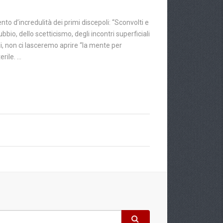
nto d’incredulità dei primi discepoli: “Sconvolti e
bbio, dello scetticismo, degli incontri superficiali
i, non ci lasceremo aprire “la mente per
erile. …