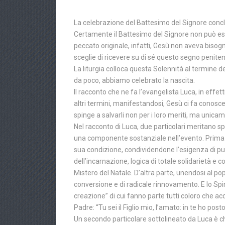
La celebrazione del Battesimo del Signore conclu
Certamente il Battesimo del Signore non può ess
peccato originale, infatti, Gesù non aveva bisog
sceglie di ricevere su di sé questo segno penite
La liturgia colloca questa Solennità al termine d
da poco, abbiamo celebrato la nascita.
Il racconto che ne fa l’evangelista Luca, in effet
altri termini, manifestandosi, Gesù ci fa conoscer
spinge a salvarli non per i loro meriti, ma unica
Nel racconto di Luca, due particolari meritano s
una componente sostanziale nell’evento. Prima d
sua condizione, condividendone l’esigenza di pu
dell’incarnazione, logica di totale solidarietà e
Mistero del Natale. D’altra parte, unendosi al p
conversione e di radicale rinnovamento. E lo Sp
creazione” di cui fanno parte tutti coloro che ac
Padre: “Tu sei il Figlio mio, l’amato: in te ho pos
Un secondo particolare sottolineato da Luca è c