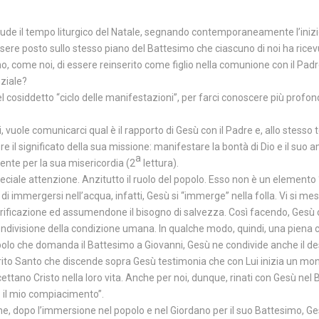
de il tempo liturgico del Natale, segnando contemporaneamente l’inizio 
ere posto sullo stesso piano del Battesimo che ciascuno di noi ha rice
no, come noi, di essere reinserito come figlio nella comunione con il Pad
nziale?
el cosiddetto “ciclo delle manifestazioni”, per farci conoscere più profo
ti, vuole comunicarci qual è il rapporto di Gesù con il Padre e, allo stesso
e il significato della sua missione: manifestare la bontà di Dio e il suo a
a
mente per la sua misericordia (2
lettura).
peciale attenzione. Anzitutto il ruolo del popolo. Esso non è un elemento
i immergersi nell’acqua, infatti, Gesù si “immerge” nella folla. Vi si 
rificazione ed assumendone il bisogno di salvezza. Così facendo, Gesù 
 condivisione della condizione umana. In qualche modo, quindi, una piena 
opolo che domanda il Battesimo a Giovanni, Gesù ne condivide anche il de
irito Santo che discende sopra Gesù testimonia che con Lui inizia un m
cettano Cristo nella loro vita. Anche per noi, dunque, rinati con Gesù nel
to il mio compiacimento”.
he, dopo l’immersione nel popolo e nel Giordano per il suo Battesimo, Ge