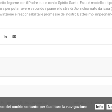
etto legame con il Padre suo e con lo Spirito Santo. Essa è modello e tip
a per poter vivere secondo il piano e lo stile di Dio, richiamato da Isaia 
nvinzione e responsabilità le promesse del nostro Battesimo, impegnan
 Patrimonio della Sede Apostolica
Interviste
Interventi e Re
so dei cookie soltanto per facilitare la navigazione
Info
No