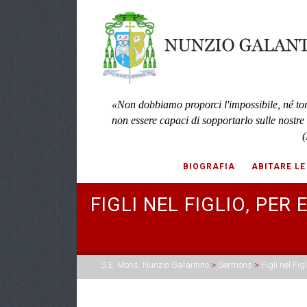
«Non dobbiamo proporci l'impossibile, né to
non essere capaci di sopportarlo sulle nostre
(
BIOGRAFIA
ABITARE LE
FIGLI NEL FIGLIO, PER
S.E. Mons. Nunzio Galantino
>
Sermons
>
Figli nel Fi