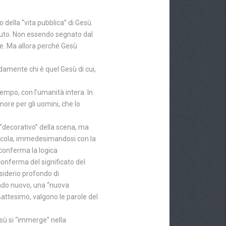
della “vita pubblica” di Gesù.
vuto. Non essendo segnato dal
re. Ma allora perché Gesù
ndamente chi è quel Gesù di cui,
 tempo, con l’umanità intera. In
more per gli uomini, che lo
 “decorativo” della scena, ma
mescola, immedesimandosi con la
conferma la logica
conferma del significato del
siderio profondo di
ondo nuovo, una “nuova
 Battesimo, valgono le parole del
sù si “immerge” nella