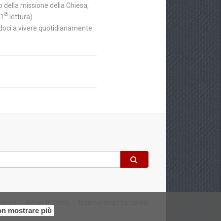
o della missione della Chiesa,
a
(1
lettura).
doci a vivere quotidianamente
lazioni
Abitare le parole
Testimonianze dai confini
n mostrare più