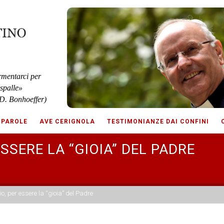
rmentarci per
 spalle»
D. Bonhoeffer)
 PAROLE
AVE CERIGNOLA
TESTIMONIANZE DAI CONFINI
 ESSERE LA “GIOIA” DEL PADRE
glio, per essere la “gioia” del Padre