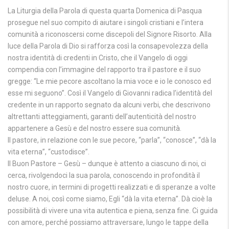
La Liturgia della Parola di questa quarta Domenica di Pasqua
prosegue nel suo compito di aiutare i singoli cristiani e l’intera
comunità a riconoscersi come discepoli del Signore Risorto. Alla
luce della Parola di Dio si rafforza così la consapevolezza della
nostra identità di credenti in Cristo, che il Vangelo di oggi
compendia con l’immagine del rapporto tra il pastore e il suo
gregge: “Le mie pecore ascoltano la mia voce e io le conosco ed
esse mi seguono”. Così il Vangelo di Giovanni radica l’identità del
credente in un rapporto segnato da alcuni verbi, che descrivono
altrettanti atteggiamenti, garanti dell’autenticità del nostro
appartenere a Gesù e del nostro essere sua comunità.
Il pastore, in relazione con le sue pecore, “parla”, “conosce”, “dà la
vita eterna”, “custodisce”.
Il Buon Pastore – Gesù – dunque è attento a ciascuno di noi, ci
cerca, rivolgendoci la sua parola, conoscendo in profondità il
nostro cuore, in termini di progetti realizzati e di speranze a volte
deluse. A noi, così come siamo, Egli “dà la vita eterna”. Dà cioè la
possibilità di vivere una vita autentica e piena, senza fine. Ci guida
con amore, perché possiamo attraversare, lungo le tappe della