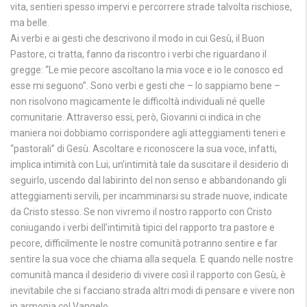
vita, sentieri spesso impervi e percorrere strade talvolta rischiose,
ma belle.
Ai verbi e ai gesti che descrivono il modo in cui Gesù, il Buon
Pastore, ci tratta, fanno da riscontro i verbi che riguardano il
gregge: “Le mie pecore ascoltano la mia voce e io le conosco ed
esse mi seguono”. Sono verbi e gesti che – lo sappiamo bene –
non risolvono magicamente le difficoltà individuali né quelle
comunitarie. Attraverso essi, però, Giovanni ci indica in che
maniera noi dobbiamo corrispondere agli atteggiamenti teneri e
“pastorali” di Gesù. Ascoltare e riconoscere la sua voce, infatti,
implica intimità con Lui; un’intimità tale da suscitare il desiderio di
seguirlo, uscendo dal labirinto del non senso e abbandonando gli
atteggiamenti servili, per incamminarsi su strade nuove, indicate
da Cristo stesso. Se non vivremo il nostro rapporto con Cristo
coniugando i verbi dell’intimità tipici del rapporto tra pastore e
pecore, difficilmente le nostre comunità potranno sentire e far
sentire la sua voce che chiama alla sequela. E quando nelle nostre
comunità manca il desiderio di vivere così il rapporto con Gesù, è
inevitabile che si facciano strada altri modi di pensare e vivere non
in armonia col Vangelo.