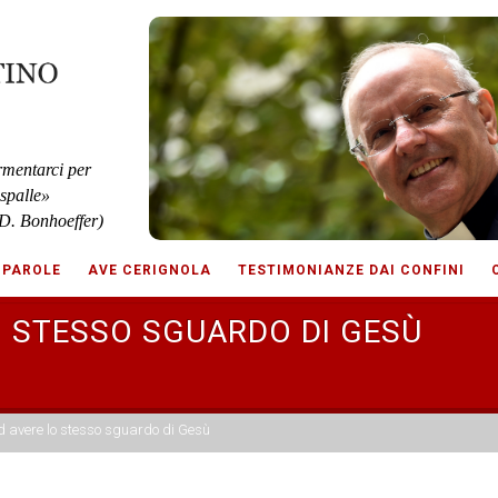
rmentarci per
 spalle»
D. Bonhoeffer)
 PAROLE
AVE CERIGNOLA
TESTIMONIANZE DAI CONFINI
O STESSO SGUARDO DI GESÙ
 avere lo stesso sguardo di Gesù