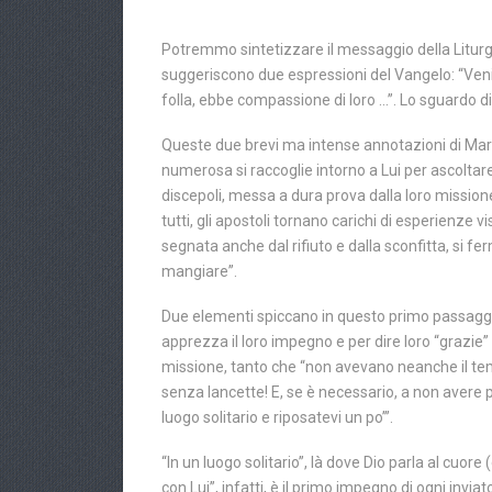
Potremmo sintetizzare il messaggio della Liturgi
suggeriscono due espressioni del Vangelo: “Venite 
folla, ebbe compassione di loro …”. Lo sguardo di
Queste due brevi ma intense annotazioni di Mar
numerosa si raccoglie intorno a Lui per ascoltare
discepoli, messa a dura prova dalla loro mission
tutti, gli apostoli tornano carichi di esperienze 
segnata anche dal rifiuto e dalla sconfitta, si 
mangiare”.
Due elementi spiccano in questo primo passaggio.
apprezza il loro impegno e per dire loro “grazie” 
missione, tanto che “non avevano neanche il temp
senza lancette! E, se è necessario, a non avere pi
luogo solitario e riposatevi un po’”.
“In un luogo solitario”, là dove Dio parla al cuore
con Lui”, infatti, è il primo impegno di ogni inv