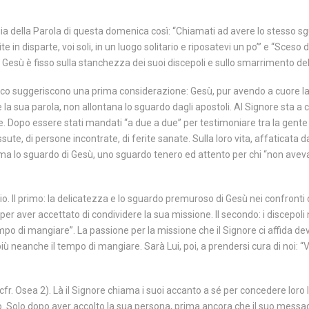
a della Parola di questa domenica così: “Chiamati ad avere lo stesso sg
in disparte, voi soli, in un luogo solitario e riposatevi un po’” e “Sceso 
 Gesù è fisso sulla stanchezza dei suoi discepoli e sullo smarrimento dell
co suggeriscono una prima considerazione: Gesù, pur avendo a cuore la 
 la sua parola, non allontana lo sguardo dagli apostoli. Al Signore sta a c
e. Dopo essere stati mandati “a due a due” per testimoniare tra la gente
vissute, di persone incontrate, di ferite sanate. Sulla loro vita, affaticat
ferma lo sguardo di Gesù, uno sguardo tenero ed attento per chi “non ave
 Il primo: la delicatezza e lo sguardo premuroso di Gesù nei confronti 
per aver accettato di condividere la sua missione. Il secondo: i discepoli 
o di mangiare”. La passione per la missione che il Signore ci affida dev
ù neanche il tempo di mangiare. Sarà Lui, poi, a prendersi cura di noi: “Ven
 (cfr. Osea 2). Là il Signore chiama i suoi accanto a sé per concedere loro
iato. Solo dopo aver accolto la sua persona, prima ancora che il suo messag