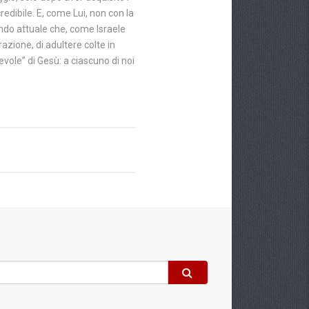
redibile. E, come Lui, non con la
ondo attuale che, come Israele
razione, di adultere colte in
vole” di Gesù: a ciascuno di noi