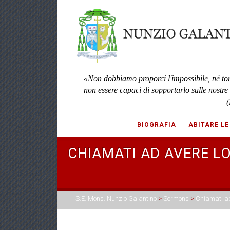
«Non dobbiamo proporci l'impossibile, né to
non essere capaci di sopportarlo sulle nostre
(
BIOGRAFIA
ABITARE LE
CHIAMATI AD AVERE L
S.E. Mons. Nunzio Galantino
>
Sermons
>
Chiamati ad