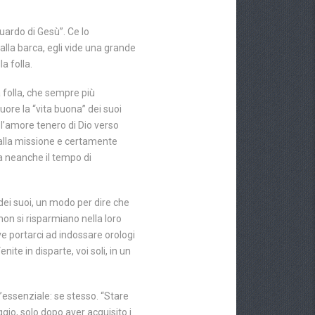
uardo di Gesù”. Ce lo
dalla barca, egli vide una grande
a folla.
folla, che sempre più
uore la “vita buona” dei suoi
 l’amore tenero di Dio verso
a dalla missione e certamente
va neanche il tempo di
dei suoi, un modo per dire che
non si risparmiano nella loro
e portarci ad indossare orologi
ite in disparte, voi soli, in un
 l’essenziale: se stesso. “Stare
gio, solo dopo aver acquisito i