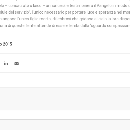
epolo – consacrato o laico – annuncerà e testimonierà il Vangelo in modo c
biule del servizio”, l’unico necessario per portare luce e speranza nel m
iangono l’unico figlio morto, di lebbrosi che gridano al cielo la loro dispe
nuna di queste ferite attende di essere lenita dallo “sguardo compassione
io 2015