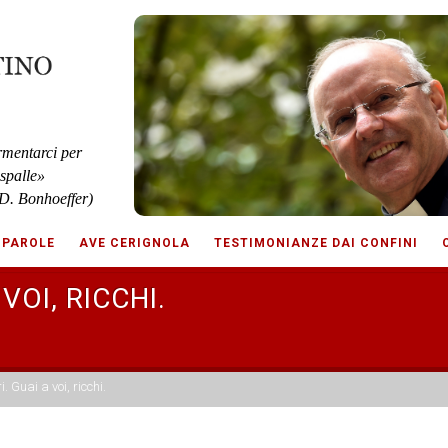
rmentarci per
 spalle»
D. Bonhoeffer)
 PAROLE
AVE CERIGNOLA
TESTIMONIANZE DAI CONFINI
 VOI, RICCHI.
i. Guai a voi, ricchi.