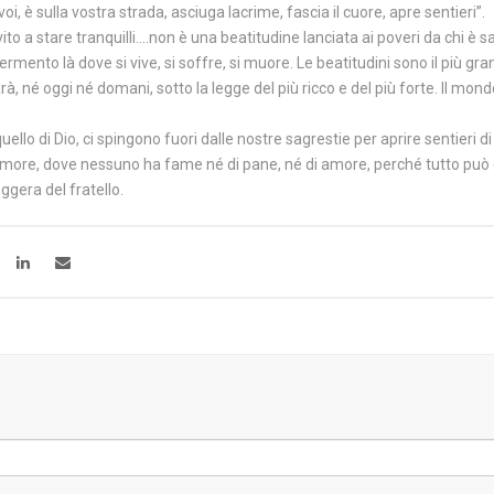
, è sulla vostra strada, asciuga lacrime, fascia il cuore, apre sentieri”.
to a stare tranquilli….non è una beatitudine lanciata ai poveri da chi è s
fermento là dove si vive, si soffre, si muore. Le beatitudini sono il più gr
arà, né oggi né domani, sotto la legge del più ricco e del più forte. Il mon
quello di Dio, ci spingono fuori dalle nostre sagrestie per aprire sentier
’amore, dove nessuno ha fame né di pane, né di amore, perché tutto pu
gera del fratello.