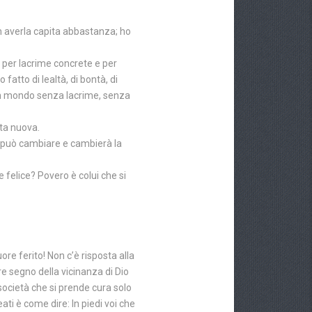
 averla capita abbastanza; ho
 per lacrime concrete e per
atto di lealtà, di bontà, di
r un mondo senza lacrime, senza
ita nuova.
che può cambiare e cambierà la
felice? Povero è colui che si
ore ferito! Non c’è risposta alla
e segno della vicinanza di Dio
 società che si prende cura solo
ati è come dire: In piedi voi che