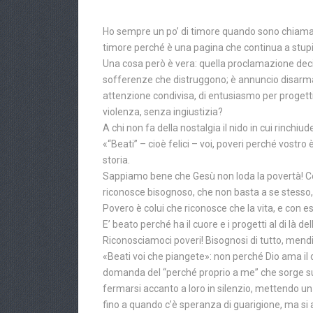
Ho sempre un po’ di timore quando sono chiama
timore perché è una pagina che continua a stupir
Una cosa però è vera: quella proclamazione deci
sofferenze che distruggono; è annuncio disarmant
attenzione condivisa, di entusiasmo per progetti
violenza, senza ingiustizia?
A chi non fa della nostalgia il nido in cui rinchi
«“Beati” – cioè felici – voi, poveri perché vostro
storia.
Sappiamo bene che Gesù non loda la povertà! Cos
riconosce bisognoso, che non basta a se stesso,
Povero è colui che riconosce che la vita, e con es
E’ beato perché ha il cuore e i progetti al di là del
Riconosciamoci poveri! Bisognosi di tutto, mendic
«Beati voi che piangete»: non perché Dio ama il dol
domanda del “perché proprio a me” che sorge sul
fermarsi accanto a loro in silenzio, mettendo un 
fino a quando c’è speranza di guarigione, ma si ar