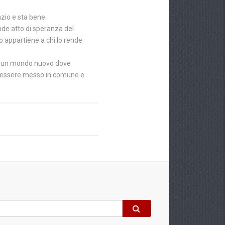
azio e sta bene.
ande atto di speranza del
do appartiene a chi lo rende
i di un mondo nuovo dove
ò essere messo in comune e