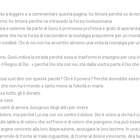
to a leggere e a commentare questa pagina: ho timore perché so di non
mi; ho timore perché ne intravedo la forza rivoluzionaria.
sa e solenne da parte di Gesù è promessa profetica e grido di speranza
e che ha la forza di riaccendere la nostalgia prepotente per un mondo f
 credibili. Chi di noi non ha avvertito almeno una volta la nostalgia pe
udersi, Gesù indica la strada perché essa si trasformi in impegno per una v
 è il Regno di Dio…» perché Dio sta con voi, sta dalla vostra parte il Dio 
a vuol dire con queste parole? Chi è il povero? Perché dovrebbe essere 
 che non ha il mondo e tanto meno la felicità in mano.
sa tutto, gli è donato.
le cose.
anti di amore, bisognosi degli altri per vivere.
ore; ma perché Lui sta con voi contro il dolore. Dio è vicino a chi ha il cu
le labbra di coloro che soffrono e di coloro che piangono; ma può esser
argine concreto alla loro disperazione, asciugare le loro lacrime. In una
rende di fronte al male inguaribile, di fronte al dolore innocente, dire be