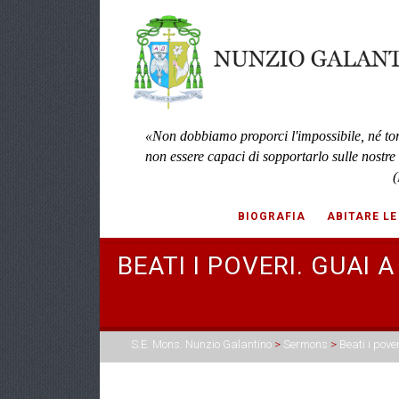
«Non dobbiamo proporci l'impossibile, né to
non essere capaci di sopportarlo sulle nostre
(
BIOGRAFIA
ABITARE LE
BEATI I POVERI. GUAI A
S.E. Mons. Nunzio Galantino
>
Sermons
>
Beati i pover