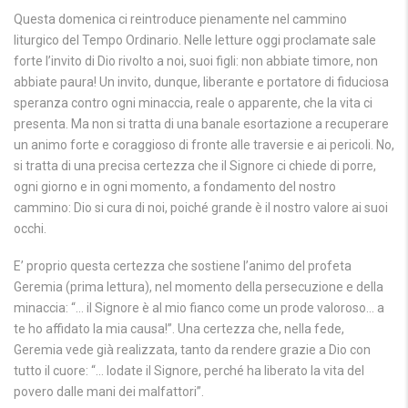
Questa domenica ci reintroduce pienamente nel cammino
liturgico del Tempo Ordinario. Nelle letture oggi proclamate sale
forte l’invito di Dio rivolto a noi, suoi figli: non abbiate timore, non
abbiate paura! Un invito, dunque, liberante e portatore di fiduciosa
speranza contro ogni minaccia, reale o apparente, che la vita ci
presenta. Ma non si tratta di una banale esortazione a recuperare
un animo forte e coraggioso di fronte alle traversie e ai pericoli. No,
si tratta di una precisa certezza che il Signore ci chiede di porre,
ogni giorno e in ogni momento, a fondamento del nostro
cammino: Dio si cura di noi, poiché grande è il nostro valore ai suoi
occhi.
E’ proprio questa certezza che sostiene l’animo del profeta
Geremia (prima lettura), nel momento della persecuzione e della
minaccia: “… il Signore è al mio fianco come un prode valoroso… a
te ho affidato la mia causa!”. Una certezza che, nella fede,
Geremia vede già realizzata, tanto da rendere grazie a Dio con
tutto il cuore: “… lodate il Signore, perché ha liberato la vita del
povero dalle mani dei malfattori”.