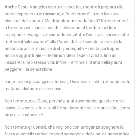
Anche Gesù (Vangelo) esorta gli apostoli, mentre li prepara alla
prima esperienza di missione, a “non temere”, a non lasciarsi
bloccare dalla paura. Ma di quali paure parla Gesù? Il riferimento è
a tre situazioni che gli apostoli dovranno affrontare nel loro
impegno di evangelizzazione. Innanzitutto l’ostilità di chi vorrebbe
mettere il “silenziatore” alla Parola di Dio, facendo tacere chi la
annuncia; poi la minaccia di chi perseguita – realtà purtroppo
ancora oggi attuale – i testimoni della fede in Cristo, fino ad
insidiare la loro stessa vita; infine – e forse si tratta della paura
peggiore – la sensazione
che, in taluni passaggi esistenziali, Dio stesso li abbia abbandonati,
restando distante e silenzioso.
Non temete, dice Gesù, perché pur attraversando queste e altre
insidie, la vostra vita in realtà è saldamente nelle mani di Dio, che vi
ama e vi custodisce!
Non temete gli uomini, che vogliono con arroganza spegnere la
forza evangelizzatrice, magari servendosi della paura generatrice