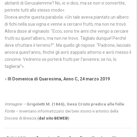
abitanti di Gerusalemme? No, io vi dico, ma se non vi convertite,
perirete tutti allo stesso modo».
Diceva anche questa parabola: «Un tale aveva piantato un albero
di fichi nella sua vigna e venne a cercarvi frutti, ma non ne trovò.
Allora disse al vignaiolo: “Ecco, sono tre anni che vengo a cercare
frutti su quest’albero, ma non ne trovo. Tàglialo dunque! Perché
deve sfruttare il terreno?”. Ma quello gli rispose: “Padrone, lascialo
ancora quest’anno, finché gli avrò zappato attorno e avrò messo il
concime. Vedremo se porterà frutti per l’avvenire; se no, lo
taglierai”».
»
III Domenica di Quaresima, Anno C, 24 marzo 2019
Immagine –
Grigoletti M. (1846), Gesù Cristo predica alle folle
Fonte
– Inventario informatizzato dei beni storici e artistici della
Diocesi di Brescia
(
dal sito BEWEB
)