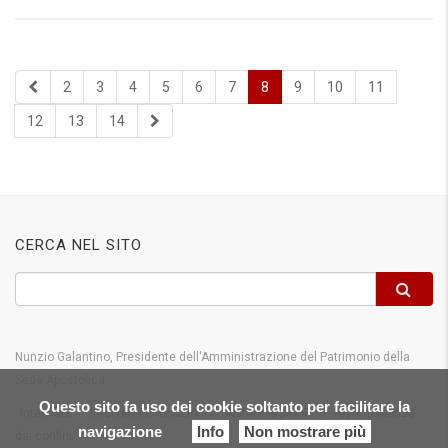
2
3
4
5
6
7
8
9
10
11
12
13
14
CERCA NEL SITO
Nunzio Galantino, Presidente dell'Amministrazione del Patrimonio della
Sede Apostolica
Questo sito fa uso dei cookie soltanto per facilitare la
Interviste
Interventi e Relazioni
Abitare le parole
Testimonianze
navigazione
Info
Non mostrare più
dai confini