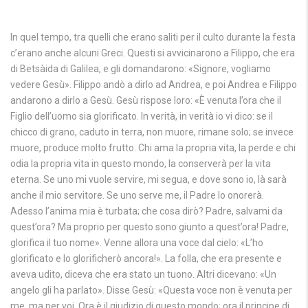
In quel tempo, tra quelli che erano saliti per il culto durante la festa
c’erano anche alcuni Greci. Questi si avvicinarono a Filippo, che era
di Betsàida di Galilea, e gli domandarono: «Signore, vogliamo
vedere Gesù». Filippo andò a dirlo ad Andrea, e poi Andrea e Filippo
andarono a dirlo a Gesù. Gesù rispose loro: «È venuta l’ora che il
Figlio dell’uomo sia glorificato. In verità, in verità io vi dico: se il
chicco di grano, caduto in terra, non muore, rimane solo; se invece
muore, produce molto frutto. Chi ama la propria vita, la perde e chi
odia la propria vita in questo mondo, la conserverà per la vita
eterna. Se uno mi vuole servire, mi segua, e dove sono io, là sarà
anche il mio servitore. Se uno serve me, il Padre lo onorerà.
Adesso l’anima mia è turbata; che cosa dirò? Padre, salvami da
quest’ora? Ma proprio per questo sono giunto a quest’ora! Padre,
glorifica il tuo nome». Venne allora una voce dal cielo: «L’ho
glorificato e lo glorificherò ancora!». La folla, che era presente e
aveva udito, diceva che era stato un tuono. Altri dicevano: «Un
angelo gli ha parlato». Disse Gesù: «Questa voce non è venuta per
me, ma per voi. Ora è il giudizio di questo mondo; ora il principe di