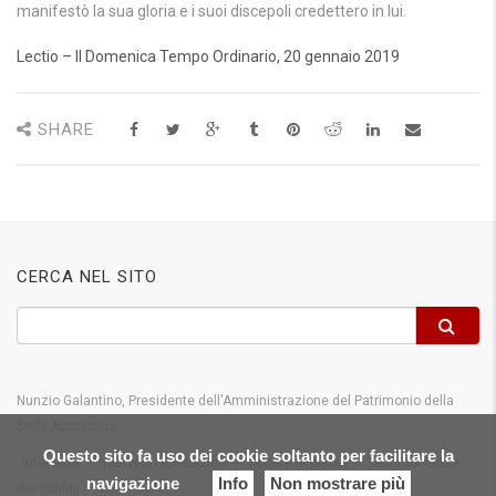
manifestò la sua gloria e i suoi discepoli credettero in lui.
Lectio – II Domenica Tempo Ordinario, 20 gennaio 2019
SHARE
CERCA NEL SITO
Nunzio Galantino, Presidente dell'Amministrazione del Patrimonio della
Sede Apostolica
Questo sito fa uso dei cookie soltanto per facilitare la
Interviste
Interventi e Relazioni
Abitare le parole
Testimonianze
navigazione
Info
Non mostrare più
dai confini