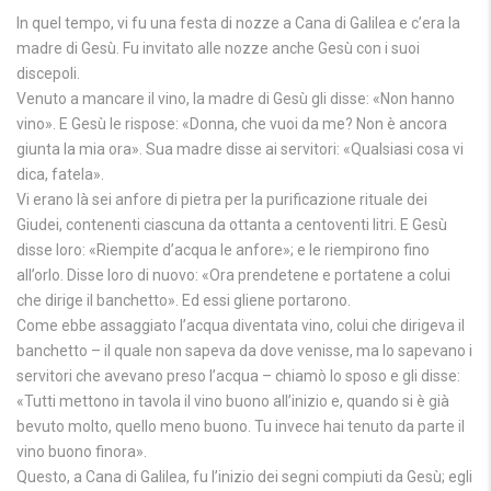
In quel tempo, vi fu una festa di nozze a Cana di Galilea e c’era la
madre di Gesù. Fu invitato alle nozze anche Gesù con i suoi
discepoli.
Venuto a mancare il vino, la madre di Gesù gli disse: «Non hanno
vino». E Gesù le rispose: «Donna, che vuoi da me? Non è ancora
giunta la mia ora». Sua madre disse ai servitori: «Qualsiasi cosa vi
dica, fatela».
Vi erano là sei anfore di pietra per la purificazione rituale dei
Giudei, contenenti ciascuna da ottanta a centoventi litri. E Gesù
disse loro: «Riempite d’acqua le anfore»; e le riempirono fino
all’orlo. Disse loro di nuovo: «Ora prendetene e portatene a colui
che dirige il banchetto». Ed essi gliene portarono.
Come ebbe assaggiato l’acqua diventata vino, colui che dirigeva il
banchetto – il quale non sapeva da dove venisse, ma lo sapevano i
servitori che avevano preso l’acqua – chiamò lo sposo e gli disse:
«Tutti mettono in tavola il vino buono all’inizio e, quando si è già
bevuto molto, quello meno buono. Tu invece hai tenuto da parte il
vino buono finora».
Questo, a Cana di Galilea, fu l’inizio dei segni compiuti da Gesù; egli