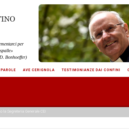
rmentarci per
 spalle»
D. Bonhoeffer)
 PAROLE
AVE CERIGNOLA
TESTIMONIANZE DAI CONFINI
o la Segreteria Generale CEI