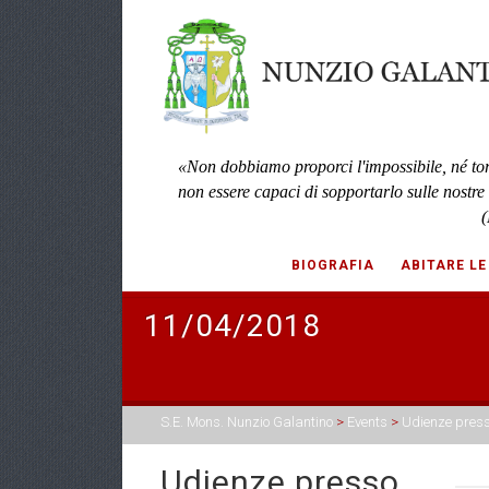
«Non dobbiamo proporci l'impossibile, né to
non essere capaci di sopportarlo sulle nostre
(
BIOGRAFIA
ABITARE LE
11/04/2018
S.E. Mons. Nunzio Galantino
>
Events
>
Udienze press
Udienze presso