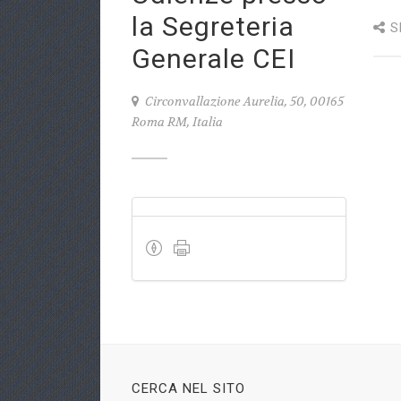
la Segreteria
S
Generale CEI
Circonvallazione Aurelia, 50, 00165
Roma RM, Italia
CERCA NEL SITO