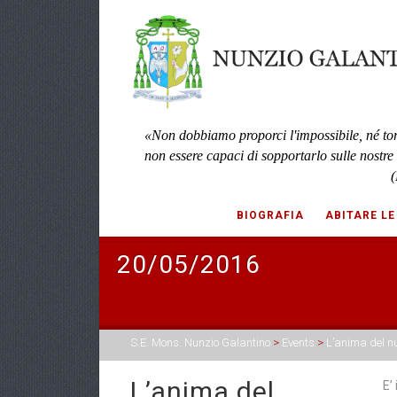
«Non dobbiamo proporci l'impossibile, né to
non essere capaci di sopportarlo sulle nostre
(
BIOGRAFIA
ABITARE LE
20/05/2016
S.E. Mons. Nunzio Galantino
>
Events
>
L’anima del 
L’anima del
E’