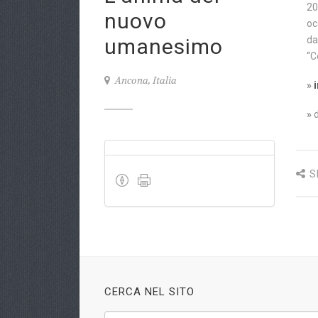
20
nuovo
oc
umanesimo
da
“C
Ancona, Italia
»
»
S
CERCA NEL SITO