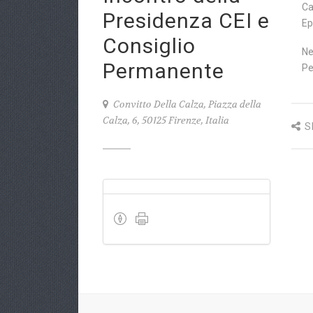
Ca
Presidenza CEI e
Ep
Consiglio
Ne
Permanente
Pe
Convitto Della Calza, Piazza della
Calza, 6, 50125 Firenze, Italia
S