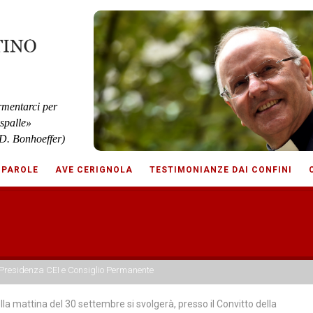
rmentarci per
 spalle»
D. Bonhoeffer)
 PAROLE
AVE CERIGNOLA
TESTIMONIANZE DAI CONFINI
a Presidenza CEI e Consiglio Permanente
lla mattina del 30 settembre si svolgerà, presso il Convitto della