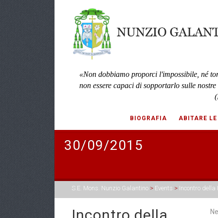
«Non dobbiamo proporci l'impossibile, né to
non essere capaci di sopportarlo sulle nostre
(
BIOGRAFIA
ABITARE LE
30/09/2015
S.E. Mons. Nunzio Galantino
>
Events
>
Incontro dell
Incontro della
Ne