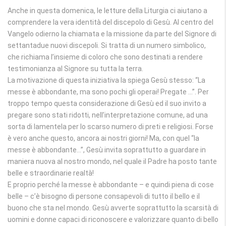
Anche in questa domenica, le letture della Liturgia ci aiutano a
comprendere la vera identità del discepolo di Gesù. Al centro del
Vangelo odierno la chiamata e la missione da parte del Signore di
settantadue nuovi discepoli. Si tratta di un numero simbolico,
che richiama l’insieme di coloro che sono destinati a rendere
testimonianza al Signore su tutta la terra.
La motivazione di questa iniziativa la spiega Gesù stesso: “La
messe è abbondante, ma sono pochi gli operai! Pregate …”. Per
troppo tempo questa considerazione di Gesù ed il suo invito a
pregare sono stati ridotti, nell’interpretazione comune, ad una
sorta di lamentela per lo scarso numero di preti e religiosi. Forse
è vero anche questo, ancora ai nostri giorni! Ma, con quel “la
messe è abbondante…”, Gesù invita soprattutto a guardare in
maniera nuova al nostro mondo, nel quale il Padre ha posto tante
belle e straordinarie realtà!
E proprio perché la messe è abbondante – e quindi piena di cose
belle – c’è bisogno di persone consapevoli di tutto il bello e il
buono che sta nel mondo. Gesù avverte soprattutto la scarsità di
uomini e donne capaci di riconoscere e valorizzare quanto di bello