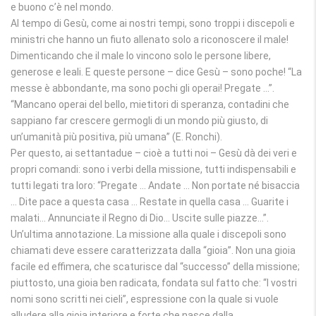
e buono c’è nel mondo.
Al tempo di Gesù, come ai nostri tempi, sono troppi i discepoli e
ministri che hanno un fiuto allenato solo a riconoscere il male!
Dimenticando che il male lo vincono solo le persone libere,
generose e leali. E queste persone – dice Gesù – sono poche! “La
messe è abbondante, ma sono pochi gli operai! Pregate …”.
“Mancano operai del bello, mietitori di speranza, contadini che
sappiano far crescere germogli di un mondo più giusto, di
un’umanità più positiva, più umana” (E. Ronchi).
Per questo, ai settantadue – cioè a tutti noi – Gesù dà dei veri e
propri comandi: sono i verbi della missione, tutti indispensabili e
tutti legati tra loro: “Pregate … Andate … Non portate né bisaccia
… Dite pace a questa casa … Restate in quella casa … Guarite i
malati… Annunciate il Regno di Dio… Uscite sulle piazze…”.
Un’ultima annotazione. La missione alla quale i discepoli sono
chiamati deve essere caratterizzata dalla “gioia”. Non una gioia
facile ed effimera, che scaturisce dal “successo” della missione;
piuttosto, una gioia ben radicata, fondata sul fatto che: “I vostri
nomi sono scritti nei cieli”, espressione con la quale si vuole
alludere alla gioia interiore e forte che nasce dalla