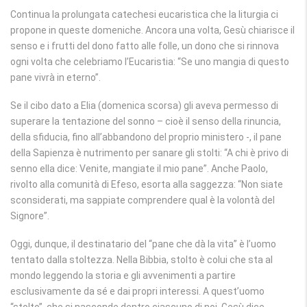
Continua la prolungata catechesi eucaristica che la liturgia ci
propone in queste domeniche. Ancora una volta, Gesù chiarisce il
senso e i frutti del dono fatto alle folle, un dono che si rinnova
ogni volta che celebriamo l’Eucaristia: “Se uno mangia di questo
pane vivrà in eterno”.
Se il cibo dato a Elia (domenica scorsa) gli aveva permesso di
superare la tentazione del sonno – cioè il senso della rinuncia,
della sfiducia, fino all’abbandono del proprio ministero -, il pane
della Sapienza è nutrimento per sanare gli stolti: “A chi è privo di
senno ella dice: Venite, mangiate il mio pane”. Anche Paolo,
rivolto alla comunità di Efeso, esorta alla saggezza: “Non siate
sconsiderati, ma sappiate comprendere qual è la volontà del
Signore”.
Oggi, dunque, il destinatario del “pane che dà la vita” è l’uomo
tentato dalla stoltezza. Nella Bibbia, stolto è colui che sta al
mondo leggendo la storia e gli avvenimenti a partire
esclusivamente da sé e dai propri interessi. A quest’uomo