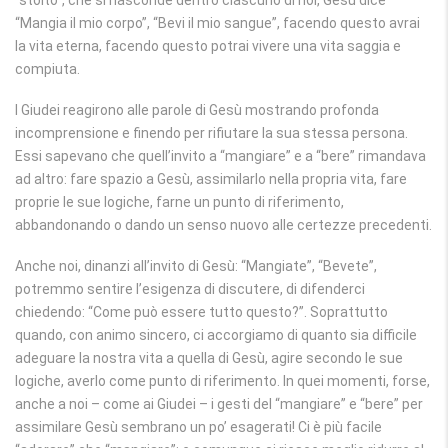
“stolto”, che si nasconde dentro ciascuno di noi, Gesù dice
“Mangia il mio corpo”, “Bevi il mio sangue”, facendo questo avrai
la vita eterna, facendo questo potrai vivere una vita saggia e
compiuta.
I Giudei reagirono alle parole di Gesù mostrando profonda
incomprensione e finendo per rifiutare la sua stessa persona.
Essi sapevano che quell’invito a “mangiare” e a “bere” rimandava
ad altro: fare spazio a Gesù, assimilarlo nella propria vita, fare
proprie le sue logiche, farne un punto di riferimento,
abbandonando o dando un senso nuovo alle certezze precedenti.
Anche noi, dinanzi all’invito di Gesù: “Mangiate”, “Bevete”,
potremmo sentire l’esigenza di discutere, di difenderci
chiedendo: “Come può essere tutto questo?”. Soprattutto
quando, con animo sincero, ci accorgiamo di quanto sia difficile
adeguare la nostra vita a quella di Gesù, agire secondo le sue
logiche, averlo come punto di riferimento. In quei momenti, forse,
anche a noi – come ai Giudei – i gesti del “mangiare” e “bere” per
assimilare Gesù sembrano un po’ esagerati! Ci è più facile