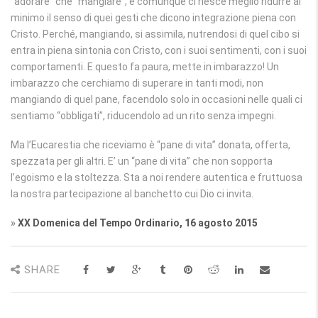
“adorare” che “mangiare”; e comunque ci riesce meglio ridurre al
minimo il senso di quei gesti che dicono integrazione piena con
Cristo. Perché, mangiando, si assimila, nutrendosi di quel cibo si
entra in piena sintonia con Cristo, con i suoi sentimenti, con i suoi
comportamenti. E questo fa paura, mette in imbarazzo! Un
imbarazzo che cerchiamo di superare in tanti modi, non
mangiando di quel pane, facendolo solo in occasioni nelle quali ci
sentiamo “obbligati”, riducendolo ad un rito senza impegni.
Ma l’Eucarestia che riceviamo è “pane di vita” donata, offerta,
spezzata per gli altri. E’ un “pane di vita” che non sopporta
l’egoismo e la stoltezza. Sta a noi rendere autentica e fruttuosa
la nostra partecipazione al banchetto cui Dio ci invita.
»
XX Domenica del Tempo Ordinario, 16 agosto 2015
SHARE