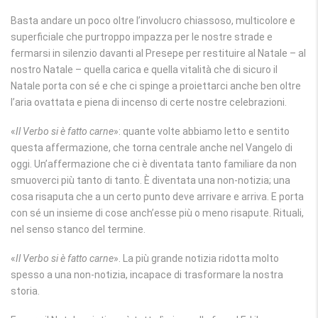
Basta andare un poco oltre l’involucro chiassoso, multicolore e
superficiale che purtroppo impazza per le nostre strade e
fermarsi in silenzio davanti al Presepe per restituire al Natale – al
nostro Natale – quella carica e quella vitalità che di sicuro il
Natale porta con sé e che ci spinge a proiettarci anche ben oltre
l’aria ovattata e piena di incenso di certe nostre celebrazioni.
«
Il Verbo si è fatto carne
»: quante volte abbiamo letto e sentito
questa affermazione, che torna centrale anche nel Vangelo di
oggi. Un’affermazione che ci è diventata tanto familiare da non
smuoverci più tanto di tanto. È diventata una non-notizia; una
cosa risaputa che a un certo punto deve arrivare e arriva. E porta
con sé un insieme di cose anch’esse più o meno risapute. Rituali,
nel senso stanco del termine.
«
Il Verbo si è fatto carne
». La più grande notizia ridotta molto
spesso a una non-notizia, incapace di trasformare la nostra
storia.