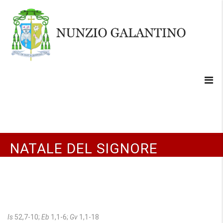
NATALE DEL SIGNORE
Is
52,7-10;
Eb
1,1-6;
Gv
1,1-18