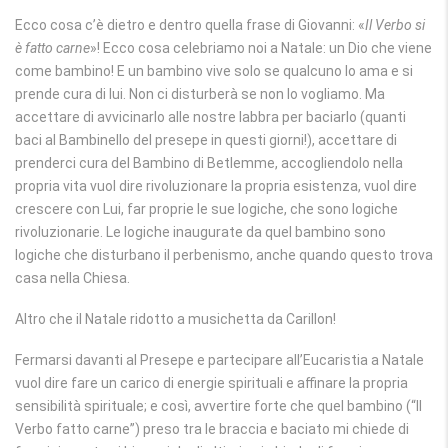
Ecco cosa c’è dietro e dentro quella frase di Giovanni: «
Il Verbo si
è fatto carne
»! Ecco cosa celebriamo noi a Natale: un Dio che viene
come bambino! E un bambino vive solo se qualcuno lo ama e si
prende cura di lui. Non ci disturberà se non lo vogliamo. Ma
accettare di avvicinarlo alle nostre labbra per baciarlo (quanti
baci al Bambinello del presepe in questi giorni!), accettare di
prenderci cura del Bambino di Betlemme, accogliendolo nella
propria vita vuol dire rivoluzionare la propria esistenza, vuol dire
crescere con Lui, far proprie le sue logiche, che sono logiche
rivoluzionarie. Le logiche inaugurate da quel bambino sono
logiche che disturbano il perbenismo, anche quando questo trova
casa nella Chiesa.
Altro che il Natale ridotto a musichetta da Carillon!
Fermarsi davanti al Presepe e partecipare all’Eucaristia a Natale
vuol dire fare un carico di energie spirituali e affinare la propria
sensibilità spirituale; e così, avvertire forte che quel bambino (“Il
Verbo fatto carne”) preso tra le braccia e baciato mi chiede di