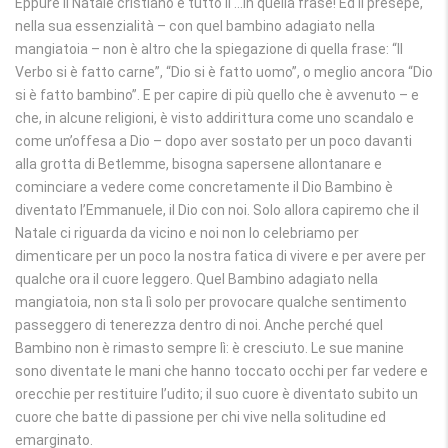
Eppure il Natale cristiano è tutto lì …in quella frase! Ed il presepe,
nella sua essenzialità – con quel bambino adagiato nella
mangiatoia – non è altro che la spiegazione di quella frase: “Il
Verbo si è fatto carne”, “Dio si è fatto uomo”, o meglio ancora “Dio
si è fatto bambino”. E per capire di più quello che è avvenuto – e
che, in alcune religioni, è visto addirittura come uno scandalo e
come un’offesa a Dio – dopo aver sostato per un poco davanti
alla grotta di Betlemme, bisogna sapersene allontanare e
cominciare a vedere come concretamente il Dio Bambino è
diventato l’Emmanuele, il Dio con noi. Solo allora capiremo che il
Natale ci riguarda da vicino e noi non lo celebriamo per
dimenticare per un poco la nostra fatica di vivere e per avere per
qualche ora il cuore leggero. Quel Bambino adagiato nella
mangiatoia, non sta lì solo per provocare qualche sentimento
passeggero di tenerezza dentro di noi. Anche perché quel
Bambino non è rimasto sempre lì: è cresciuto. Le sue manine
sono diventate le mani che hanno toccato occhi per far vedere e
orecchie per restituire l’udito; il suo cuore è diventato subito un
cuore che batte di passione per chi vive nella solitudine ed
emarginato.