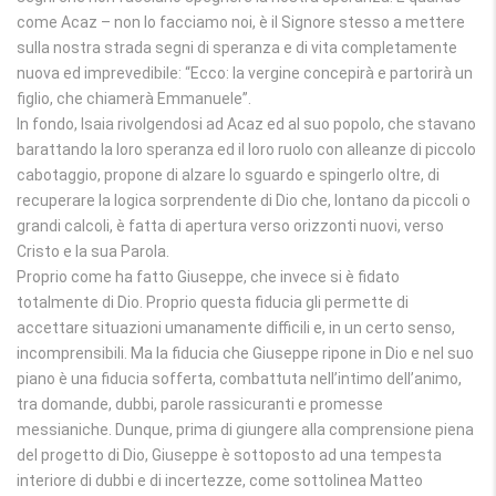
come Acaz – non lo facciamo noi, è il Signore stesso a mettere
sulla nostra strada segni di speranza e di vita completamente
nuova ed imprevedibile: “Ecco: la vergine concepirà e partorirà un
figlio, che chiamerà Emmanuele”.
In fondo, Isaia rivolgendosi ad Acaz ed al suo popolo, che stavano
barattando la loro speranza ed il loro ruolo con alleanze di piccolo
cabotaggio, propone di alzare lo sguardo e spingerlo oltre, di
recuperare la logica sorprendente di Dio che, lontano da piccoli o
grandi calcoli, è fatta di apertura verso orizzonti nuovi, verso
Cristo e la sua Parola.
Proprio come ha fatto Giuseppe, che invece si è fidato
totalmente di Dio. Proprio questa fiducia gli permette di
accettare situazioni umanamente difficili e, in un certo senso,
incomprensibili. Ma la fiducia che Giuseppe ripone in Dio e nel suo
piano è una fiducia sofferta, combattuta nell’intimo dell’animo,
tra domande, dubbi, parole rassicuranti e promesse
messianiche. Dunque, prima di giungere alla comprensione piena
del progetto di Dio, Giuseppe è sottoposto ad una tempesta
interiore di dubbi e di incertezze, come sottolinea Matteo