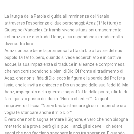
La liturgia della Parola ci guida all’imminenza del Natale
attraverso l’esperienza di due personaggi: Acaz (1ª lettura) e
Giuseppe (Vangelo). Entrambi vivono situazioni umanamente
imbarazzati e contraddittorie, a cui rispondono in modo molto
diverso tra loro.
Acaz conosce bene la promessa fatta da Dio a favore del suo
popolo. Di fatto, però, quando si vede accerchiato e in cattive
acque, la sua impazienza si traduce in alleanze e compromessi
che non corrispondono ai piani di Dio. Di fronte al tradimento di
Acaz, che non si fida di Dio, ecco la figura e la parola del Profeta
Isaia, che lo invita a chiedere a Dio un segno della sua fedeltà. Ma
Acaz, impegnato nella guerra e sopraffatto dalla paura, rifiuta di
fare questo passo di fiducia: “Non lo chiederò”. Da qui il
rimprovero di Isaia: “Non vi basta stancare gli uomini, perché ora
vogliate stancare anche il mio Dio?”.
É vero che non bisogna tentare il Signore, è vero che non bisogna
metterlo alla prova; però gli si può – anzi, gli si deve – chiedere
segni che non facciano spegnere la nostra speranza. E quando –