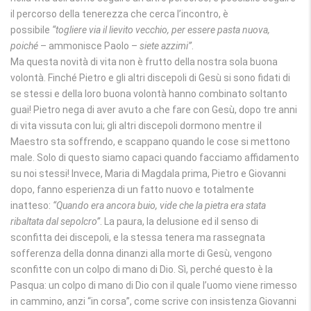
il percorso della tenerezza che cerca l’incontro, è
possibile
“togliere via il lievito vecchio, per essere pasta nuova,
poiché
– ammonisce Paolo –
siete azzimi”
.
Ma questa novità di vita non è frutto della nostra sola buona
volontà. Finché Pietro e gli altri discepoli di Gesù si sono fidati di
se stessi e della loro buona volontà hanno combinato soltanto
guai! Pietro nega di aver avuto a che fare con Gesù, dopo tre anni
di vita vissuta con lui; gli altri discepoli dormono mentre il
Maestro sta soffrendo, e scappano quando le cose si mettono
male. Solo di questo siamo capaci quando facciamo affidamento
su noi stessi! Invece, Maria di Magdala prima, Pietro e Giovanni
dopo, fanno esperienza di un fatto nuovo e totalmente
inatteso:
“Quando era ancora buio, vide che la pietra era stata
ribaltata dal sepolcro”
. La paura, la delusione ed il senso di
sconfitta dei discepoli, e la stessa tenera ma rassegnata
sofferenza della donna dinanzi alla morte di Gesù, vengono
sconfitte con un colpo di mano di Dio. Sì, perché questo è la
Pasqua: un colpo di mano di Dio con il quale l’uomo viene rimesso
in cammino, anzi “in corsa”, come scrive con insistenza Giovanni