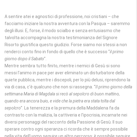
A sentire atei e agnostici di professione, noi cristiani – che
facciamo iniziare la nostra avventura con la Pasqua – saremmo
degli illusi. E, forse, il modo scialbo e senza entusiasmo che
talvolta accompagna la nostra testimonianza del Signore
Risorto giustifica questo giudizio. Forse siamo noi stessi a non
renderci conto fino in fondo di quello che è successo “
il primo
giorno dopo il Sabato
”.
Mentre sembra tutto finito, mentre i nemici di Gesù si sono
messi l’animo in pace per aver eliminato un disturbatore della
quiete pubblica, mentre i discepoli, per lo più delusi, riprendono la
via di casa, c’è qualcuno che non si rassegna. “
Il primo giorno della
settimana Maria di Magdala si recò al sepolcro di buon mattino,
quando era ancora buio, e vide che la pietra era stata tolta dal
sepolcro
”. La tenerezza e la premura della Maddalena fa da
contrasto con la malizia, la cattiveria e l’ipocrisia, incarnate nei
diversi personaggi del racconto della Passione di Gesù. Il suo
sperare contro ogni speranza ci ricorda che è sempre possibile
nella vita dell’uomo seguire un altro percorso; è possibile seguire