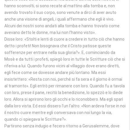
hanno sconvolti; si sono recate al mattino alla tomba e, non
avendo trovato il suo corpo, sono venute a dirci di aver avuto
anche una visione di angeli, i quali affermano che egli è vivo.
Alcuni dei nostri sono andati alla tomba e hanno trovato come
avevano detto le donne, ma lui non l’hanno visto».
Disse loro: «Stolti e lenti di cuore a credere in tutto ciò che hanno
detto i profeti! Non bisognava che il Cristo patisse queste
sofferenze per entrare nella sua gloria?». E, cominciando da
Mosè e da tutti i profeti, spiegò loro in tutte le Scritture ciò che si
riferiva a lui. Quando furono vicini al villaggio dove erano diretti,
egli fece come se dovesse andare più lontano. Ma essi
insistettero: «Resta con noi, perché si fa sera e il giorno è ormai
al tramonto». Egli entrò per rimanere con loro. Quando fu a tavola
con loro, prese il pane, recitò la benedizione, lo spezzò e lo diede
loro. Allora si aprirono loro gli occhi e lo riconobbero. Ma egli sparì
dalla loro vista. Ed essi dissero l’un l’altro: «Non ardeva forse in noi
il nostro cuore mentre egli conversava con noi lungo la via,
quando ci spiegava le Scritture?».
Partirono senza indugio e fecero ritorno a Gerusalemme, dove