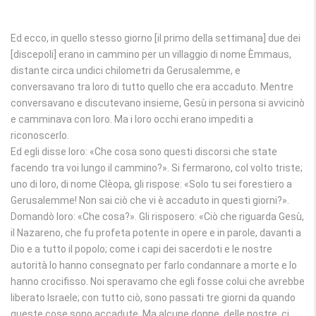
Ed ecco, in quello stesso giorno [il primo della settimana] due dei
[discepoli] erano in cammino per un villaggio di nome Èmmaus,
distante circa undici chilometri da Gerusalemme, e
conversavano tra loro di tutto quello che era accaduto. Mentre
conversavano e discutevano insieme, Gesù in persona si avvicinò
e camminava con loro. Ma i loro occhi erano impediti a
riconoscerlo.
Ed egli disse loro: «Che cosa sono questi discorsi che state
facendo tra voi lungo il cammino?». Si fermarono, col volto triste;
uno di loro, di nome Clèopa, gli rispose: «Solo tu sei forestiero a
Gerusalemme! Non sai ciò che vi è accaduto in questi giorni?».
Domandò loro: «Che cosa?». Gli risposero: «Ciò che riguarda Gesù,
il Nazareno, che fu profeta potente in opere e in parole, davanti a
Dio e a tutto il popolo; come i capi dei sacerdoti e le nostre
autorità lo hanno consegnato per farlo condannare a morte e lo
hanno crocifisso. Noi speravamo che egli fosse colui che avrebbe
liberato Israele; con tutto ciò, sono passati tre giorni da quando
queste cose sono accadute. Ma alcune donne, delle nostre, ci