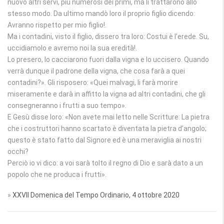
nuovo altri servi, più numerosi dei primi, ma li trattarono allo
stesso modo. Da ultimo mandò loro il proprio figlio dicendo:
Avranno rispetto per mio figlio!.
Ma i contadini, visto il figlio, dissero tra loro: Costui è l’erede. Su,
uccidiamolo e avremo noi la sua eredità!.
Lo presero, lo cacciarono fuori dalla vigna e lo uccisero. Quando
verrà dunque il padrone della vigna, che cosa farà a quei
contadini?». Gli risposero: «Quei malvagi, li farà morire
miseramente e darà in affitto la vigna ad altri contadini, che gli
consegneranno i frutti a suo tempo».
E Gesù disse loro: «Non avete mai letto nelle Scritture: La pietra
che i costruttori hanno scartato è diventata la pietra d’angolo;
questo è stato fatto dal Signore ed è una meraviglia ai nostri
occhi?
Perciò io vi dico: a voi sarà tolto il regno di Dio e sarà dato a un
popolo che ne produca i frutti».
»
XXVII Domenica del Tempo Ordinario, 4 ottobre 2020