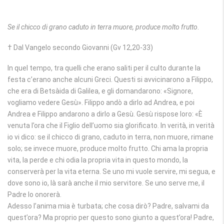
Se il chicco di grano caduto in terra muore, produce molto frutto
.
† Dal Vangelo secondo Giovanni (Gv 12,20-33)
In quel tempo, tra quelli che erano saliti per il culto durante la
festa c’erano anche alcuni Greci. Questi si avvicinarono a Filippo,
che era di Betsàida di Galilea, e gli domandarono: «Signore,
vogliamo vedere Gesù». Filippo andò a dirlo ad Andrea, e poi
Andrea e Filippo andarono a dirlo a Gesù. Gesù rispose loro: «È
venuta l’ora che il Figlio dell’uomo sia glorificato. In verità, in verità
io vi dico: se il chicco di grano, caduto in terra, non muore, rimane
solo; se invece muore, produce molto frutto. Chi ama la propria
vita, la perde e chi odia la propria vita in questo mondo, la
conserverà per la vita eterna. Se uno mi vuole servire, mi segua, e
dove sono io, là sarà anche il mio servitore. Se uno serve me, il
Padre lo onorerà.
Adesso l’anima mia è turbata; che cosa dirò? Padre, salvami da
quest’ora? Ma proprio per questo sono giunto a quest’ora! Padre,