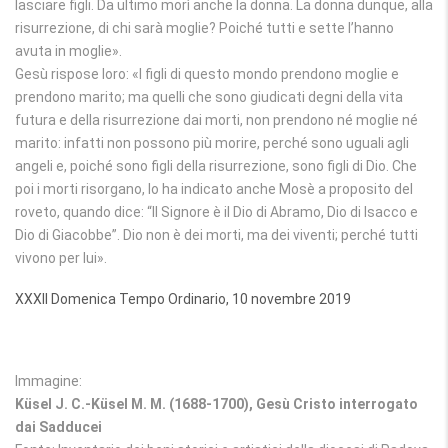
lasciare figli. Da ultimo morì anche la donna. La donna dunque, alla
risurrezione, di chi sarà moglie? Poiché tutti e sette l’hanno
avuta in moglie».
Gesù rispose loro: «I figli di questo mondo prendono moglie e
prendono marito; ma quelli che sono giudicati degni della vita
futura e della risurrezione dai morti, non prendono né moglie né
marito: infatti non possono più morire, perché sono uguali agli
angeli e, poiché sono figli della risurrezione, sono figli di Dio. Che
poi i morti risorgano, lo ha indicato anche Mosè a proposito del
roveto, quando dice: “Il Signore è il Dio di Abramo, Dio di Isacco e
Dio di Giacobbe”. Dio non è dei morti, ma dei viventi; perché tutti
vivono per lui».
XXXII Domenica Tempo Ordinario, 10 novembre 2019
Immagine:
Küsel J. C.-Küsel M. M. (1688-1700), Gesù Cristo interrogato
dai Sadducei