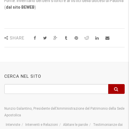
Fonte: Inventario dei beni storici e artistici della diocesi di Padova
(
dal sito BEWEB
)
SHARE
CERCA NEL SITO
Nunzio Galantino, Presidente dell'Amministrazione del Patrimonio della Sede
Apostolica
Interviste
Interventi e Relazioni
Abitare le parole
Testimonianze dai