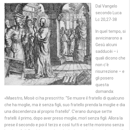
Dal Vangelo
secondo Luca
Lc 20,27-38
In quel tempo, si
avvicinarono a
Gesù alcuni
sadducèi – i
quali dicono che
non c’è
risurrezione – e
gli posero
questa
domanda:
«Maestro, Mosè ci ha prescritto: “Se muore il fratello di qualcuno
che ha moglie, ma è senza figli, suo fratello prenda la moglie e dia
una discendenza al proprio fratello”. C’erano dunque sette
fratelli: il primo, dopo aver preso moglie, morì senza figli. Allora la
prese il secondo e poi il terzo e così tutti e sette morirono senza