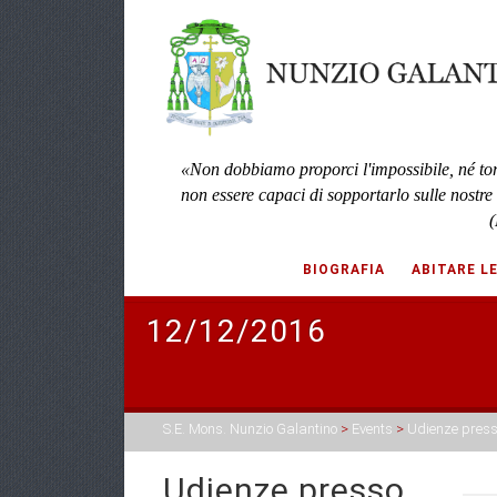
«Non dobbiamo proporci l'impossibile, né to
non essere capaci di sopportarlo sulle nostre
(
BIOGRAFIA
ABITARE L
12/12/2016
S.E. Mons. Nunzio Galantino
>
Events
>
Udienze press
Udienze presso