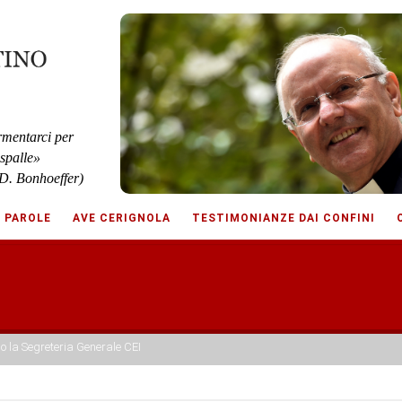
rmentarci per
 spalle»
D. Bonhoeffer)
E PAROLE
AVE CERIGNOLA
TESTIMONIANZE DAI CONFINI
o la Segreteria Generale CEI