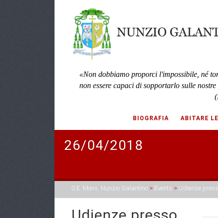
«Non dobbiamo proporci l'impossibile, né to
non essere capaci di sopportarlo sulle nostre
(
BIOGRAFIA
ABITARE L
26/04/2018
S.E. Mons. Nunzio Galantino
>
Events
>
Udienze press
Udienze presso