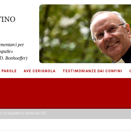
rmentarci per
 spalle»
D. Bonhoeffer)
E PAROLE
AVE CERIGNOLA
TESTIMONIANZE DAI CONFINI
o la Segreteria Generale CEI