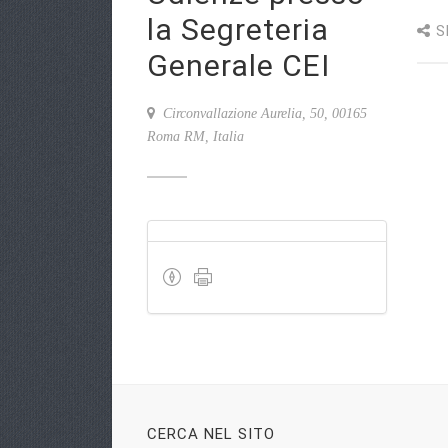
la Segreteria
S
Generale CEI
Circonvallazione Aurelia, 50, 00165
Roma RM, Italia
CERCA NEL SITO