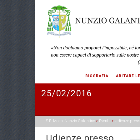
«Non dobbiamo proporci l'impossibile, né to
non essere capaci di sopportarlo sulle nostre
(
BIOGRAFIA
ABITARE L
25/02/2016
S.E. Mons. Nunzio Galantino
>
Events
>
Udienze press
Udienze presso