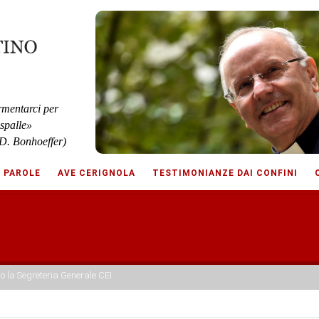
rmentarci per
 spalle»
D. Bonhoeffer)
E PAROLE
AVE CERIGNOLA
TESTIMONIANZE DAI CONFINI
o la Segreteria Generale CEI