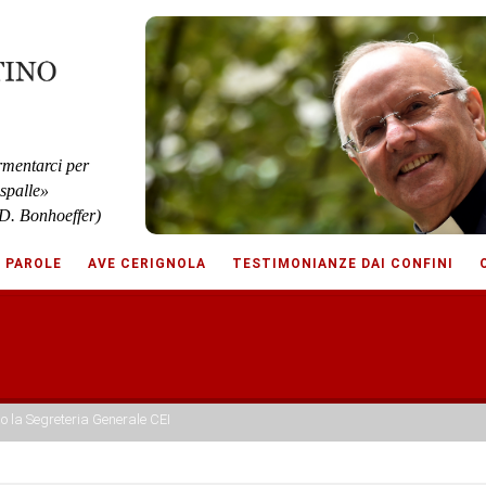
rmentarci per
 spalle»
D. Bonhoeffer)
E PAROLE
AVE CERIGNOLA
TESTIMONIANZE DAI CONFINI
o la Segreteria Generale CEI