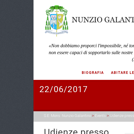
«Non dobbiamo proporci l'impossibile, né to
non essere capaci di sopportarlo sulle nostre
(
BIOGRAFIA
ABITARE L
22/06/2017
S.E. Mons. Nunzio Galantino
>
Events
>
Udienze press
Udienze presso