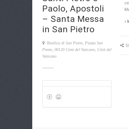
ce
Paolo, Apostoli
Me
– Santa Messa
»
in San Pietro
Basilica di San Pietro, Piazza San
S
Pietro, 00120 Città del Vaticano, Città del
Vaticano