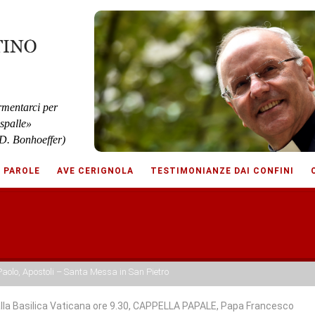
rmentarci per
 spalle»
D. Bonhoeffer)
E PAROLE
AVE CERIGNOLA
TESTIMONIANZE DAI CONFINI
 Paolo, Apostoli – Santa Messa in San Pietro
lla Basilica Vaticana ore 9.30, CAPPELLA PAPALE, Papa Francesco