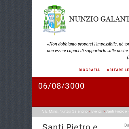
«Non dobbiamo proporci l'impossibile, né to
non essere capaci di sopportarlo sulle nostre
(
BIOGRAFIA
ABITARE L
06/08/3000
S.E. Mons. Nunzio Galantino
>
Events
>
Santi Pietro e
Santi Pietro e
Da