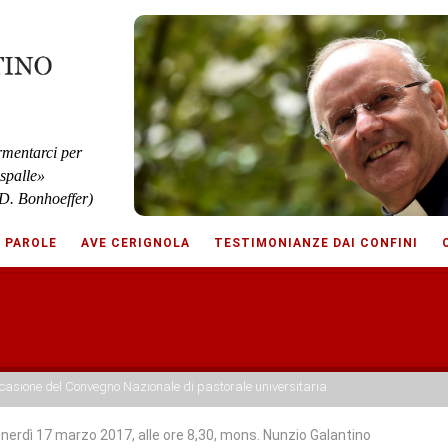
rmentarci per
 spalle»
D. Bonhoeffer)
E PAROLE
AVE CERIGNOLA
TESTIMONIANZE DAI CONFINI
casione del Convegno Nazionale di pastorale universitaria
nerdì 17 marzo 2017, alle ore 8,30, mons. Nunzio Galantino