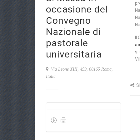
pr
occasione del
Na
Convegno
Na
Na
Nazionale di
Il
pastorale
ac
universitaria
si
Vi
Via Leone XIII, 459, 00165 Roma,
Italia
S