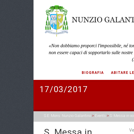
«Non dobbiamo proporci l'impossibile, né to
non essere capaci di sopportarlo sulle nostre
(
BIOGRAFIA
ABITARE L
17/03/2017
S.E. Mons. Nunzio Galantino
>
Events
>
S. Messa in oc
S. Messa in
Ve