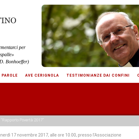
rmentarci per
 spalle»
D. Bonhoeffer)
E PAROLE
AVE CERIGNOLA
TESTIMONIANZE DAI CONFINI
 “Rapporto Povertà 2017”
nerdì 17 novembre 2017, alle ore 10.00, presso l’Associazione