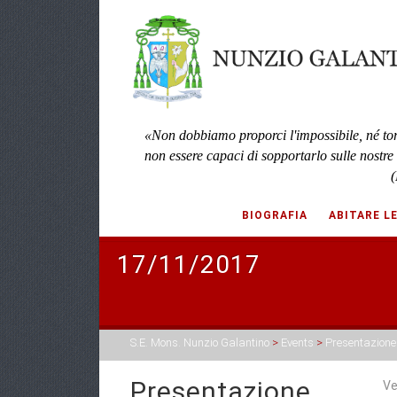
«Non dobbiamo proporci l'impossibile, né to
non essere capaci di sopportarlo sulle nostre
(
BIOGRAFIA
ABITARE L
17/11/2017
S.E. Mons. Nunzio Galantino
>
Events
>
Presentazione
Presentazione
Ve