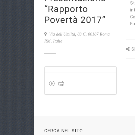
St
“Rapporto
in
Povertà 2017”
Ca
Eu
Via dell'Umiltà, 83 C, 00187 Roma
RM, Italia
S
CERCA NEL SITO