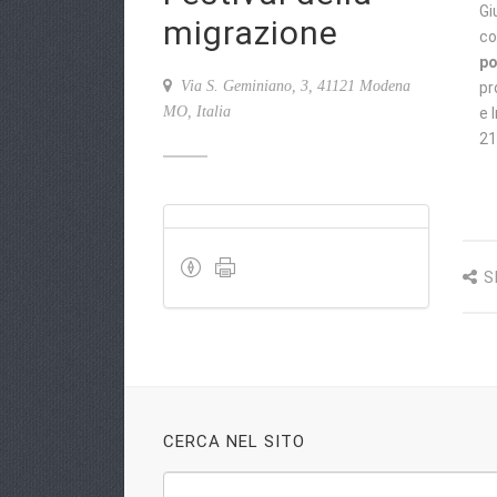
Gi
migrazione
co
po
Via S. Geminiano, 3, 41121 Modena
pr
MO, Italia
e 
21
S
CERCA NEL SITO