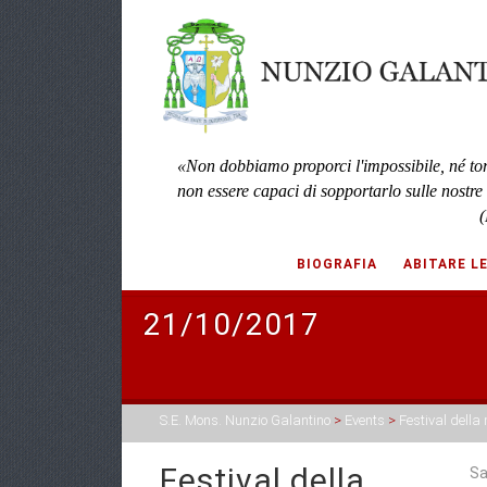
«Non dobbiamo proporci l'impossibile, né to
non essere capaci di sopportarlo sulle nostre
(
BIOGRAFIA
ABITARE L
21/10/2017
S.E. Mons. Nunzio Galantino
>
Events
>
Festival della
Festival della
Sa