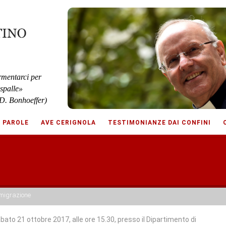
rmentarci per
 spalle»
D. Bonhoeffer)
E PAROLE
AVE CERIGNOLA
TESTIMONIANZE DAI CONFINI
 migrazione
bato 21 ottobre 2017, alle ore 15.30, presso il Dipartimento di