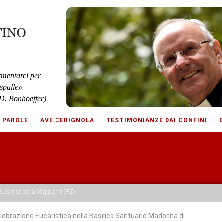
rmentarci per
 spalle»
D. Bonhoeffer)
E PAROLE
AVE CERIGNOLA
TESTIMONIANZE DAI CONFINI
Eucaristica a Viggiano (PZ)
lebrazione Eucaristica nella Basilica Santuario Madonna di