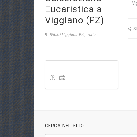
Vi
Eucaristica a
Viggiano (PZ)
S
85059 Viggiano PZ, Italia
CERCA NEL SITO