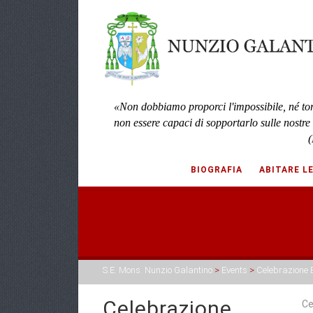
«Non dobbiamo proporci l'impossibile, né to
non essere capaci di sopportarlo sulle nostre
(
BIOGRAFIA
ABITARE L
S.E. Mons. Nunzio Galantino
>
Events
>
Celebrazione 
Celebrazione
Ce