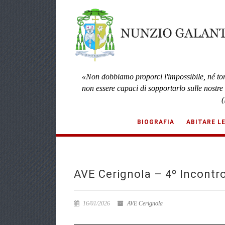
«Non dobbiamo proporci l'impossibile, né to
non essere capaci di sopportarlo sulle nostre
(
BIOGRAFIA
ABITARE L
AVE Cerignola – 4º Incontr
16/01/2026
AVE Cerignola