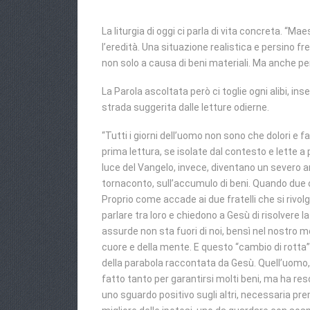
La liturgia di oggi ci parla di vita concreta. “Mae
l’eredità. Una situazione realistica e persino f
non solo a causa di beni materiali. Ma anche per 
La Parola ascoltata però ci toglie ogni alibi, i
strada suggerita dalle letture odierne.
“Tutti i giorni dell’uomo non sono che dolori e 
prima lettura, se isolate dal contesto e lette 
luce del Vangelo, invece, diventano un severo a
tornaconto, sull’accumulo di beni. Quando due o 
Proprio come accade ai due fratelli che si rivolgo
parlare tra loro e chiedono a Gesù di risolvere 
assurde non sta fuori di noi, bensì nel nostro m
cuore e della mente. E questo “cambio di rotta
della parabola raccontata da Gesù. Quell’uomo,
fatto tanto per garantirsi molti beni, ma ha re
uno sguardo positivo sugli altri, necessaria pre