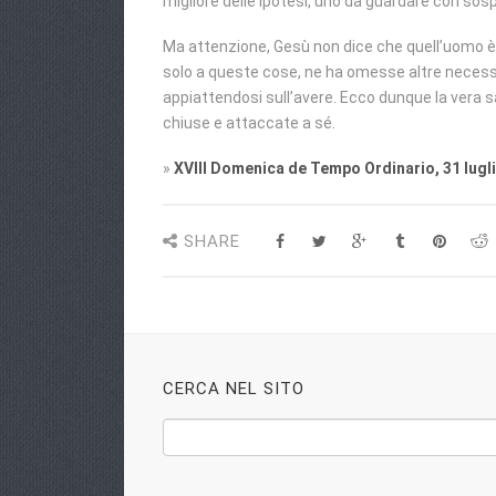
migliore delle ipotesi, uno da guardare con sos
Ma attenzione, Gesù non dice che quell’uomo è s
solo a queste cose, ne ha omesse altre necessa
appiattendosi sull’avere. Ecco dunque la vera sa
chiuse e attaccate a sé.
»
XVIII Domenica de Tempo Ordinario, 31 lugl
SHARE
CERCA NEL SITO