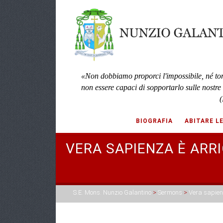
«Non dobbiamo proporci l'impossibile, né to
non essere capaci di sopportarlo sulle nostre
(
BIOGRAFIA
ABITARE L
VERA SAPIENZA È ARRI
S.E. Mons. Nunzio Galantino
>
Sermons
>
Vera sapienz