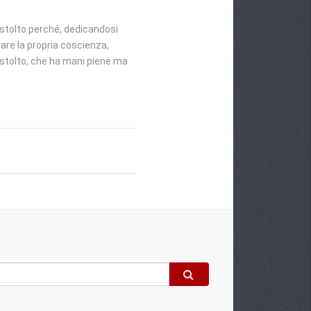
 stolto perché, dedicandosi
are la propria coscienza,
o stolto, che ha mani piene ma