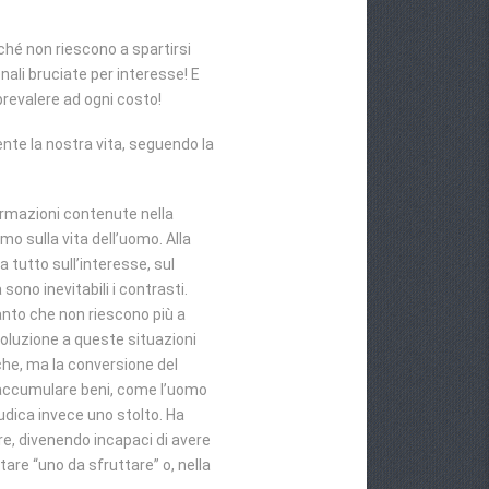
erché non riescono a spartirsi
nali bruciate per interesse! E
 prevalere ad ogni costo!
ente la nostra vita, seguendo la
fermazioni contenute nella
o sulla vita dell’uomo. Alla
 tutto sull’interesse, sul
ono inevitabili i contrasti.
 tanto che non riescono più a
 soluzione a queste situazioni
iche, ma la conversione del
d accumulare beni, come l’uomo
dica invece uno stolto. Ha
re, divenendo incapaci di avere
tare “uno da sfruttare” o, nella