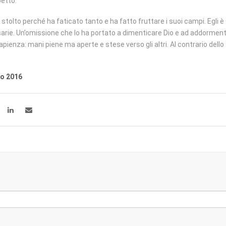
petto.
tolto perché ha faticato tanto e ha fatto fruttare i suoi campi. Egli è
rie. Un’omissione che lo ha portato a dimenticare Dio e ad addorment
pienza: mani piene ma aperte e stese verso gli altri. Al contrario dell
io 2016