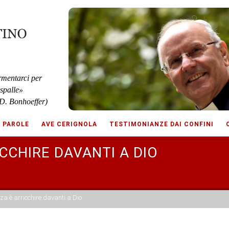
rmentarci per
 spalle»
D. Bonhoeffer)
E PAROLE
AVE CERIGNOLA
TESTIMONIANZE DAI CONFINI
CCHIRE DAVANTI A DIO
a è arricchire davanti a Dio