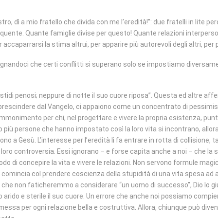
stro, dì a mio fratello che divida con me l’eredità!”: due fratelli in lite p
requente. Quante famiglie divise per questo! Quante relazioni interperso
accaparrarsi la stima altrui, per apparire più autorevoli degli altri, per
nsegnandoci che certi conflitti si superano solo se impostiamo diversam
fastidi penosi; neppure di notte il suo cuore riposa”. Questa ed altre af
a prescindere dal Vangelo, ci appaiono come un concentrato di pessimism
mmonimento per chi, nel progettare e vivere la propria esistenza, punta
più persone che hanno impostato così la loro vita si incontrano, allora s
no a Gesù. L’interesse per l’eredità li fa entrare in rotta di collisione,
la loro controversia. Essi ignorano – e forse capita anche a noi – che la
odo di concepire la vita e vivere le relazioni. Non servono formule mag
” comincia col prendere coscienza della stupidità di una vita spesa a
 che non faticheremmo a considerare “un uomo di successo”, Dio lo giu
so arido e sterile il suo cuore. Un errore che anche noi possiamo compie
messa per ogni relazione bella e costruttiva. Allora, chiunque può diven