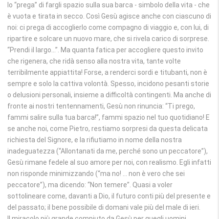
lo “prega” di fargli spazio sulla sua barca ‐ simbolo della vita ‐ che
è vuota e tirata in secco. Così Gesù agisce anche con ciascuno di
noi: ci prega di accoglierlo come compagno di viaggio e, con lui, di
ripartire e solcare un nuovo mare, che si rivela carico di sorprese.
“Prendi il largo…”. Ma quanta fatica per accogliere questo invito
che rigenera, che ridà senso alla nostra vita, tante volte
terribilmente appiattita! Forse, a renderci sordi e titubanti, non è
sempre e solo la cattiva volontà. Spesso, incidono pesanti storie
o delusioni personali, insieme a difficoltà contingenti. Ma anche di
fronte ai nostri tentennamenti, Gesù non rinuncia: “Ti prego,
fammi salire sulla tua barca!”, fammi spazio nel tuo quotidiano! E
se anche noi, come Pietro, restiamo sorpresi da questa delicata
richiesta del Signore, e la rifiutiamo in nome della nostra
inadeguatezza (“Allontanati da me, perché sono un peccatore”),
Gesù rimane fedele al suo amore per noi, con realismo. Egli infatti
non risponde minimizzando (“ma no! … non è vero che sei
peccatore”), ma dicendo: “Non temere”. Quasi a voler
sottolineare come, davanti a Dio, il futuro conti più del presente e
del passato; il bene possibile di domani vale più del male di ieri.
Il miracolo più grande compiuto da Gesù per quegli uomini,