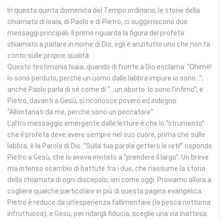
In questa quinta domenica del Tempo ordinario, le storie della
chiamata di Isaia, di Paolo e di Pietro, ci suggeriscono due
messaggi principali. Il primo riguarda la figura del profeta:
chiamato a parlare in nome di Dio, egli è anzitutto uno che non fa
conto sulle proprie qualità.
Questo testimonia Isaia, quando di fronte a Dio esclama: “Ohimè!
Io sono perduto, perché un uomo dalle labbra impure io sono…”;
anche Paolo parla di sé come di “…un aborto. Io sono l’infimo”; e
Pietro, davanti a Gesù, si riconosce povero ed indegno:
“Allontanati da me, perché sono un peccatore”.
L’altro messaggio emergente dalle letture è che lo “strumento”
che il profeta deve avere sempre nel suo cuore, prima che sulle
labbra, è la Parola di Dio. “Sulla tua parola getterò le reti!” risponde
Pietro a Gesù, che lo aveva invitato a “prendere il largo”. Un breve
ma intenso scambio di battute tra i due, che riassume la storia
della chiamata di ogni discepolo, ieri come oggi. Proviamo allora a
cogliere qualche particolare in più di questa pagina evangelica.
Pietro è reduce da un’esperienza fallimentare (la pesca notturna
infruttuosa); e Gesù, per ridargli fiducia, sceglie una via inattesa: