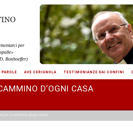
rmentarci per
 spalle»
D. Bonhoeffer)
E PAROLE
AVE CERIGNOLA
TESTIMONIANZE DAI CONFINI
 CAMMINO D’OGNI CASA
e per il cammino d’ogni casa