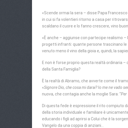
«Scende ormai la sera – disse Papa Francesco 
in cui si fa volentieri ritorno a casa per ritrov
scaldano il cuore e lo fanno crescere, vino buo
«È anche – aggiunse con partecipe realismo – l’o
progetti infranti: quante persone trascinano le
venuto meno il vino della gioia e, quindi, la sapi
E non è forse proprio questa realtà ordinaria – c
della Santa Famiglia?
È la realtà di Abramo, che avverte come il tramon
«
Signore Dio, che cosa mi darai? Io me ne vado sen
nuova, che contagia anche la moglie Sara: “
Per 
Di questa fede è espressione il rito compiuto da
della storia individuale e familiare è unicament
educando i figli ad aprirsi a Colui che è la sor
Vangelo da una coppia di anziani…