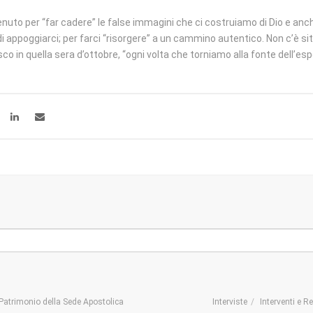
enuto per “far cadere” le false immagini che ci costruiamo di Dio e anch
i appoggiarci; per farci “risorgere” a un cammino autentico. Non c’è si
 in quella sera d’ottobre, “ogni volta che torniamo alla fonte dell’esp
Patrimonio della Sede Apostolica
Interviste
Interventi e R