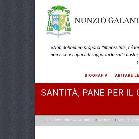
«Non dobbiamo proporci l'impossibile, né to
non essere capaci di sopportarlo sulle nostre
(
BIOGRAFIA
ABITARE L
SANTITÀ, PANE PER IL
S.E. Mons. Nunzio Galantino
>
Sermons
>
Santità, pan