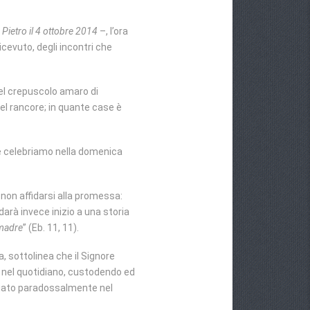
 Pietro il 4 ottobre 2014
–, l’ora
icevuto, degli incontri che
nel crepuscolo amaro di
el rancore; in quante case è
che celebriamo nella domenica
i non affidarsi alla promessa:
i darà invece inizio a una storia
 madre
” (Eb. 11, 11).
, sottolinea che il Signore
re nel quotidiano, custodendo ed
moniato paradossalmente nel