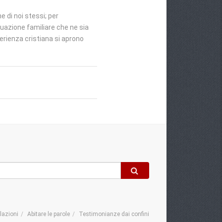
e di noi stessi; per
tuazione familiare che ne sia
erienza cristiana si aprono
elazioni
Abitare le parole
Testimonianze dai confini