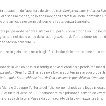
in occasione dell’apertura del
Sinodo sulla famiglia svoltosi in Piazza San
arsi alla stessa mensa, nello spessore degli affetti, del bene compiuto e r
no che anticipa nei giorni dell’uomo la festa senza tramonto.
ra più pesante per chi si ritrova a tu per tu con la propria solitudine, 
 giornate nel vicolo cieco della rassegnazione, dell’abbandono, se non d
enza stessa della vita…».
he, nella gioia come nella fragilità, fa la vita delle nostre case – ciò 
to della vita colga la sua famiglia priva di eredi e sia perciò tentato d
za figli…
» (Gen 15, 2). Il far spazio a Dio, ai suoi tempi e ai suoi progett
fede, anche Sara, sebbene fuori dell’età, ricevette la possibilità di diventare
 Maria e Giuseppe: l’offerta del figlio, come richiedeva la legge mosaica
e Dio; tutto ci viene da Lui. Riconoscere tale primato è santità da vive
gente stessa della vita. Passa da qui il segreto della giovinezza, testi