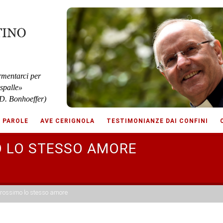
rmentarci per
 spalle»
D. Bonhoeffer)
E PAROLE
AVE CERIGNOLA
TESTIMONIANZE DAI CONFINI
MO LO STESSO AMORE
 Prossimo lo stesso amore