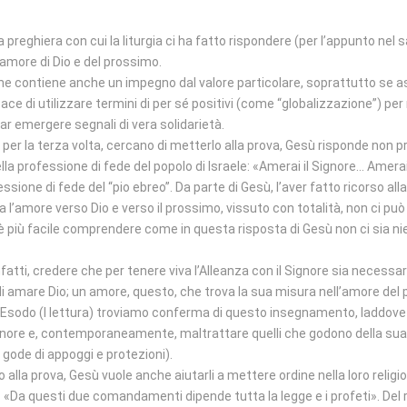
 preghiera con cui la liturgia ci ha fatto rispondere (per l’appunto nel 
’amore di Dio e del prossimo.
che contiene anche un impegno dal valore particolare, soprattutto se 
ce di utilizzare termini di per sé positivi (come “globalizzazione”) pe
far emergere segnali di vera solidarietà.
e, per la terza volta, cercano di metterlo alla prova, Gesù risponde no
la professione di fede del popolo di Israele: «Amerai il Signore… Amera
ione di fede del “pio ebreo”. Da parte di Gesù, l’aver fatto ricorso alla
za l’amore verso Dio e verso il prossimo, vissuto con totalità, non ci pu
è più facile comprendere come in questa risposta di Gesù non ci sia ni
nfatti, credere che per tenere viva l’Alleanza con il Signore sia necess
 amare Dio; un amore, questo, che trova la sua misura nell’amore del 
ll’Esodo (I lettura) troviamo conferma di questo insegnamento, laddove
ignore e, contemporaneamente, maltrattare quelli che godono della sua
n gode di appoggi e protezioni).
la prova, Gesù vuole anche aiutarli a mettere ordine nella loro religiosi
Da questi due comandamenti dipende tutta la legge e i profeti». Del r