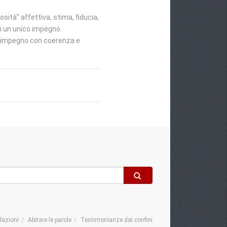
ità” affettiva, stima, fiducia,
i un unico impegno.
le impegno con coerenza e
elazioni
Abitare le parole
Testimonianze dai confini