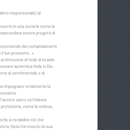
salmo responsoriale) al
assunto in una società come la
r nascondere invece progetti di
n prescrivendo dei comandamenti
i il tuo prossimo…».
 professione di fede di Israele
ò essere autentica fede in Dio.
ente di sentimentale o di
ario impegnare totalmente la
prossimo.
 l’autore sacro sottolinea
 protezione, come la vedova,
tà, a ristabilire ciò che
esto, Gesù ha vissuto la sua