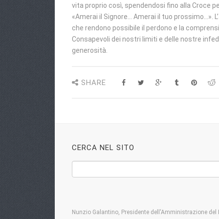
vita proprio così, spendendosi fino alla Croce 
«Amerai il Signore… Amerai il tuo prossimo…». 
che rendono possibile il perdono e la comprens
Consapevoli dei nostri limiti e delle nostre in
generosità.
SHARE
CERCA NEL SITO
Nunzio Galantino, Presidente dell'Amministrazione del 