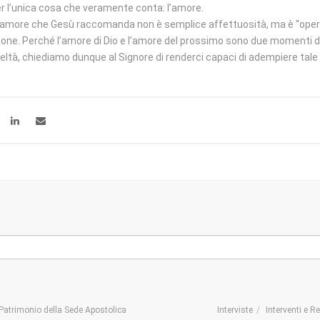
per l’unica cosa che veramente conta: l’amore.
L’amore che Gesù raccomanda non è semplice affettuosità, ma è “operos
ione. Perché l’amore di Dio e l’amore del prossimo sono due momenti d
fedeltà, chiediamo dunque al Signore di renderci capaci di adempiere ta
Patrimonio della Sede Apostolica
Interviste
Interventi e R