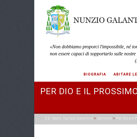
«Non dobbiamo proporci l'impossibile, né to
non essere capaci di sopportarlo sulle nostre
(
BIOGRAFIA
ABITARE L
PER DIO E IL PROSSI
S.E. Mons. Nunzio Galantino
>
Sermons
>
Per Dio e il