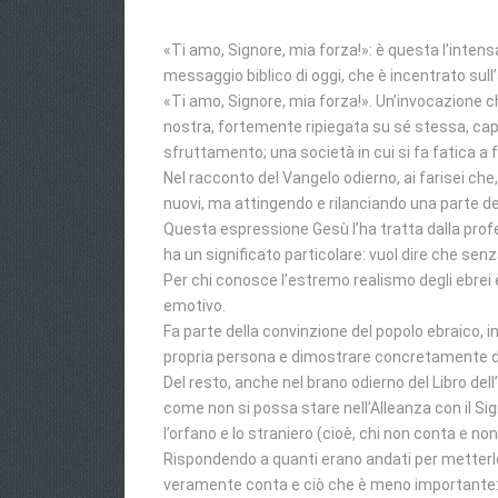
«Ti amo, Signore, mia forza!»: è questa l’intensa
messaggio biblico di oggi, che è incentrato sull
«Ti amo, Signore, mia forza!». Un’invocazione 
nostra, fortemente ripiegata su sé stessa, capa
sfruttamento; una società in cui si fa fatica a 
Nel racconto del Vangelo odierno, ai farisei ch
nuovi, ma attingendo e rilanciando una parte del
Questa espressione Gesù l’ha tratta dalla profess
ha un significato particolare: vuol dire che sen
Per chi conosce l’estremo realismo degli ebrei 
emotivo.
Fa parte della convinzione del popolo ebraico, i
propria persona e dimostrare concretamente di
Del resto, anche nel brano odierno del Libro de
come non si possa stare nell’Alleanza con il S
l’orfano e lo straniero (cioè, chi non conta e no
Rispondendo a quanti erano andati per metterlo al
veramente conta e ciò che è meno importante: «