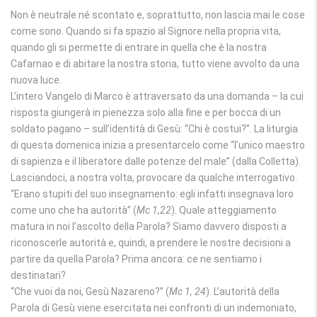
Non è neutrale né scontato e, soprattutto, non lascia mai le cose
come sono. Quando si fa spazio al Signore nella propria vita,
quando gli si permette di entrare in quella che è la nostra
Cafarnao e di abitare la nostra storia, tutto viene avvolto da una
nuova luce.
L’intero Vangelo di Marco è attraversato da una domanda – la cui
risposta giungerà in pienezza solo alla fine e per bocca di un
soldato pagano – sull’identità di Gesù: “Chi è costui?”. La liturgia
di questa domenica inizia a presentarcelo come “l’unico maestro
di sapienza e il liberatore dalle potenze del male” (dalla Colletta).
Lasciandoci, a nostra volta, provocare da qualche interrogativo.
“Erano stupiti del suo insegnamento: egli infatti insegnava loro
come uno che ha autorità” (
Mc 1,22
). Quale atteggiamento
matura in noi l’ascolto della Parola? Siamo davvero disposti a
riconoscerle autorità e, quindi, a prendere le nostre decisioni a
partire da quella Parola? Prima ancora: ce ne sentiamo i
destinatari?
“Che vuoi da noi, Gesù Nazareno?” (
Mc 1, 24
). L’autorità della
Parola di Gesù viene esercitata nei confronti di un indemoniato,