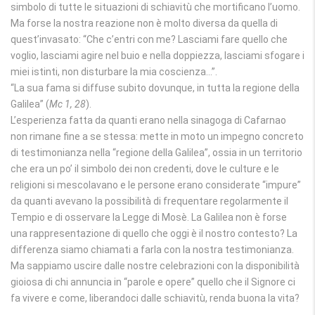
simbolo di tutte le situazioni di schiavitù che mortificano l’uomo.
Ma forse la nostra reazione non è molto diversa da quella di
quest’invasato: “Che c’entri con me? Lasciami fare quello che
voglio, lasciami agire nel buio e nella doppiezza, lasciami sfogare i
miei istinti, non disturbare la mia coscienza…”.
“La sua fama si diffuse subito dovunque, in tutta la regione della
Galilea” (
Mc 1, 28
).
L’esperienza fatta da quanti erano nella sinagoga di Cafarnao
non rimane fine a se stessa: mette in moto un impegno concreto
di testimonianza nella “regione della Galilea”, ossia in un territorio
che era un po’ il simbolo dei non credenti, dove le culture e le
religioni si mescolavano e le persone erano considerate “impure”
da quanti avevano la possibilità di frequentare regolarmente il
Tempio e di osservare la Legge di Mosè. La Galilea non è forse
una rappresentazione di quello che oggi è il nostro contesto? La
differenza siamo chiamati a farla con la nostra testimonianza.
Ma sappiamo uscire dalle nostre celebrazioni con la disponibilità
gioiosa di chi annuncia in “parole e opere” quello che il Signore ci
fa vivere e come, liberandoci dalle schiavitù, renda buona la vita?