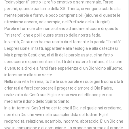
“coinvolgenti” sotto il profilo emotivo e sentimentale. Forse
perché, quando parliamo della SS. Trinità, ci vengono subito alla
mente parole e formule poco comprensibili (alcune di queste le
ritroviamo ancora, ad esempio, nel Prefazio della liturgia!).
Parole e formule che non aiutano ad andare al cuore di questo
“mistero”, che è poi il cuore stesso della nostra fede.
In verità, Gesù non ha mai usato direttamente la parola “Trinità”.
L’espressione, infatti, appartiene alla teologia e alla catechesi.
Ma è proprio Gesù che, al di là delle parole usate, ci ha fatto
conoscere e sperimentare i frutti del mistero trinitario; è Lui che
è venuto a dirci e a farci fare esperienza di un Dio vicino all’uomo,
interessato alla sua sorte.
Nella sua vita terrena, tutte le sue parole e i suoi gesti sono stati
orientati a farci conoscere il progetto d’amore di Dio Padre,
realizzato da Gesù suo Figlio e reso vivo ed efficace per noi
mediante il dono dello Spirito Santo.
In altri termini, Gesù ci ha detto che il Dio, nel quale noi crediamo,
non è un Dio che vive nella sua splendida solitudine: Egli è
reciprocità, relazione, scambio, incontro, abbraccio. E’ un Dio che
vive in comunione e di comunione. La grande sorpresa e il grande