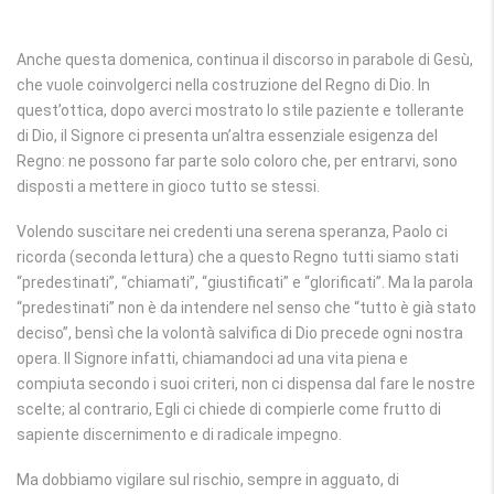
Anche questa domenica, continua il discorso in parabole di Gesù,
che vuole coinvolgerci nella costruzione del Regno di Dio. In
quest’ottica, dopo averci mostrato lo stile paziente e tollerante
di Dio, il Signore ci presenta un’altra essenziale esigenza del
Regno: ne possono far parte solo coloro che, per entrarvi, sono
disposti a mettere in gioco tutto se stessi.
Volendo suscitare nei credenti una serena speranza, Paolo ci
ricorda (seconda lettura) che a questo Regno tutti siamo stati
“predestinati”, “chiamati”, “giustificati” e “glorificati”. Ma la parola
“predestinati” non è da intendere nel senso che “tutto è già stato
deciso”, bensì che la volontà salvifica di Dio precede ogni nostra
opera. Il Signore infatti, chiamandoci ad una vita piena e
compiuta secondo i suoi criteri, non ci dispensa dal fare le nostre
scelte; al contrario, Egli ci chiede di compierle come frutto di
sapiente discernimento e di radicale impegno.
Ma dobbiamo vigilare sul rischio, sempre in agguato, di