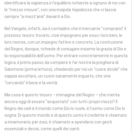
identificare la sapienza e l’equilibrio richieste a ognuno di noi con
le “mezze misure”, con una insipida tiepidezza che ci lascia
sempre “a mezz’aria” davanti a Dio.
Nel Vangelo, infatti, sia il contadino che il mercante “comprano” il
prezioso tesoro trovato, cioè impegnano per esso i loro beni, le
loro risorse, con un impegno fattivo e concreto. La costruzione
del Regno, dunque, richiede di coniugare insieme la grazia di Dio e
la responsabilità dell’uomo. Per entrare concretamente in questa
logica, il primo passo da compiere è far nostra la preghiera di
Salomone (prima lettura), chiedendo per noi un “cuore docile” che
sappia ascoltare, un cuore sanamente inquieto, che vive
“cercando” il bene e la verità.
Ma cosa è questo tesoro – immagine del Regno – che merita
ancora oggi di essere “acquistato” con tutti i propri mezzi? Il
Regno dei cieli è il mondo come Dio lo vuole, è l’uomo come Dio lo
sogna. Di questo mondo e di questo uomo il credente è chiamato
a innamorarsi; per essi, è chiamato a spendersi con gesti
essenziali e decisi, come quelli dei santi.