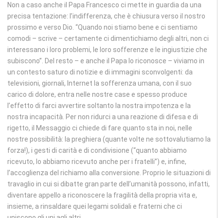
Non a caso anche il Papa Francesco ci mette in guardia da una
precisa tentazione: l’indifferenza, che è chiusura verso il nostro
prossimo e verso Dio. “Quando noi stiamo bene e ci sentiamo
comodi – scrive – certamente ci dimentichiamo degli altri, non ci
interessano i loro problemi, le loro sofferenze e le ingiustizie che
subiscono”. Del resto – e anche il Papa lo riconosce – viviamo in
un contesto saturo di notizie e di immagini sconvolgenti: da
televisioni, giornali, Internet la sofferenza umana, con il suo
carico di dolore, entra nelle nostre case e spesso produce
l’effetto di farci avvertire soltanto la nostra impotenza e la
nostra incapacità. Per non ridurci a una reazione di difesa e di
rigetto, il Messaggio ci chiede di fare quanto sta in noi, nelle
nostre possibilità: la preghiera (quante volte ne sottovalutiamo la
forza!), i gesti di carità e di condivisione (“quanto abbiamo
ricevuto, lo abbiamo ricevuto anche per i fratelli”) e, infine,
l’accoglienza del richiamo alla conversione. Proprio le situazioni di
travaglio in cui si dibatte gran parte dell’umanità possono, infatti,
diventare appello a riconoscere la fragilità della propria vita e,
insieme, a rinsaldare quei legami solidali e fraterni che ci
uniscono gli uni agli altri.