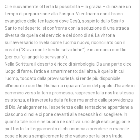
Ci è nuovamente offerta la possibilità – la grazia – di iniziare un
tempo di preparazione alla Pasqua. Vi entriamo con il brano
evangelico delle tentazioni dove Gesù, sospinto dallo Spirito
Santo nel deserto, si confronta con la seduzione di una strada
diversa da quella del servizio e del dono di sé. La vittoria
sull’avversario lo rivela come l’uomo nuovo, riconciliato con il
creato (“Stava con le bestie selvatiche”) e in armonia con Dio
(per cui “gli angeli lo servivano”).
Nella Scrittura il deserto è ricco di simbologia. Da una parte dice
luogo di fame, fatica e smarrimento; dall’altra, è quello in cui
l’uomo, toccato dalla provvisorietà, si rende più disponibile
all’incontro con Dio. Richiama i quarant’anni del popolo d’Israele in
cammino verso la terra promessa; rappresenta la nostra stessa
esistenza, attraversata dalla fatica ma anche dalla provvidenza
di Dio. Analogamente, l’esperienza della tentazione appartiene a
ciascuno di noi e ci pone davanti alla necessità di scegliere. In
quanto tale non è né buona né cattiva: uno degli esiti peggiori è
piuttosto l’atteggiamento di chi rinuncia a prendere in mano le
cose e lascia semplicemente che vadano per la loro strada.