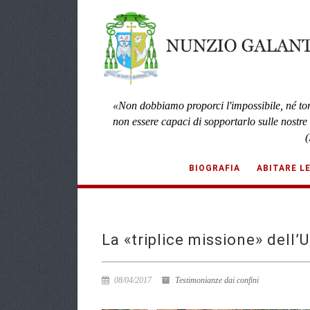
«Non dobbiamo proporci l'impossibile, né to
non essere capaci di sopportarlo sulle nostre
(
BIOGRAFIA
ABITARE L
La «triplice missione» dell’U
08/04/2017
Testimonianze dai confini