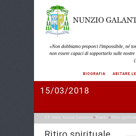
«Non dobbiamo proporci l'impossibile, né to
non essere capaci di sopportarlo sulle nostre
(
BIOGRAFIA
ABITARE L
15/03/2018
S.E. Mons. Nunzio Galantino
>
Events
>
Ritiro spiritu
Ritiro spirituale