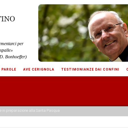
rmentarci per
 spalle»
D. Bonhoeffer)
E PAROLE
AVE CERIGNOLA
TESTIMONIANZE DAI CONFINI
ale in preparazione alla Santa Pasqua